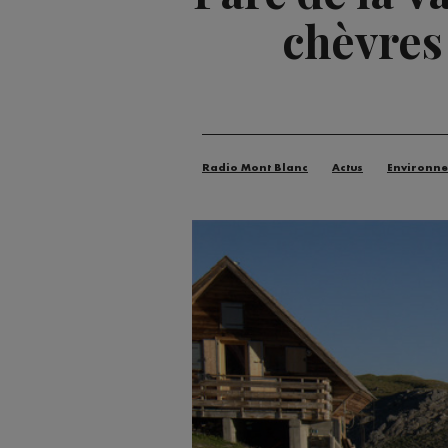
chèvres
Radio Mont Blanc
Actus
Environn