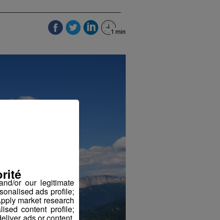
rité
nd/or our legitimate
sonalised ads profile;
pply market research
sed content profile;
eliver ads or content.