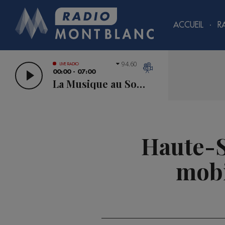
ACCUEIL
R
94.60
LIVE RADIO
00:00 - 07:00
La Musique au Sommet
Haute-S
mobi