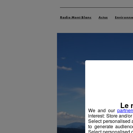
Radio Mont Blanc
Actus
Environn
Le 
We and our
partner
interest: Store and/o
Select personalised
to generate audienc
Select personalised c