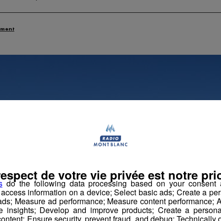
ement
respect de votre vie privée est notre prio
s
do the following data processing based on your consent a
r access information on a device; Select basic ads; Create a per
 ads; Measure ad performance; Measure content performance; A
e insights; Develop and improve products; Create a personali
ontent; Ensure security, prevent fraud, and debug; Technically d