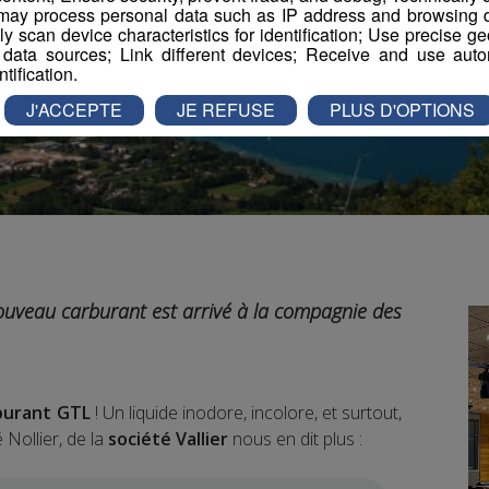
ay process personal data such as IP address and browsing da
vely scan device characteristics for identification; Use precise g
 data sources; Link different devices; Receive and use autom
ntification.
J'ACCEPTE
JE REFUSE
PLUS D'OPTIONS
ouveau carburant est arrivé à la compagnie des
burant GTL
! Un liquide inodore, incolore, et surtout,
Nollier, de la
société Vallier
nous en dit plus :