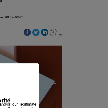
?
ier 2019 à 10h20
rité
nd/or our legitimate