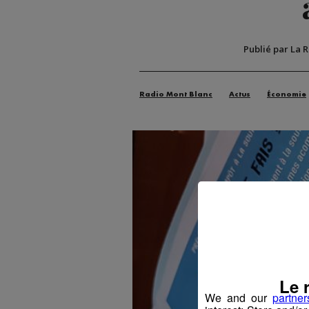
Publié par La 
Radio Mont Blanc
Actus
Économie
Le 
We and our
partner