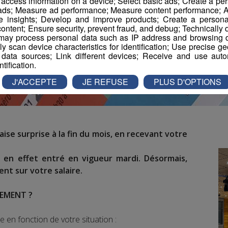
r access information on a device; Select basic ads; Create a per
 ads; Measure ad performance; Measure content performance; A
e insights; Develop and improve products; Create a personali
ontent; Ensure security, prevent fraud, and debug; Technically d
ay process personal data such as IP address and browsing da
vely scan device characteristics for identification; Use precise g
 data sources; Link different devices; Receive and use autom
ntification.
J'ACCEPTE
JE REFUSE
PLUS D'OPTIONS
se surprise à la fin du mois, en recevant votre
 en effet entré en vigueur mardi. Désormais,
nt sur votre salaire.
VEMENT ?
 en fonction de votre situation :