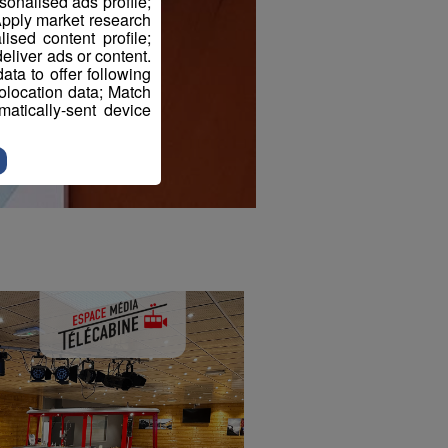
sonalised ads profile;
pply market research
sed content profile;
eliver ads or content.
ta to offer following
eolocation data; Match
atically-sent device