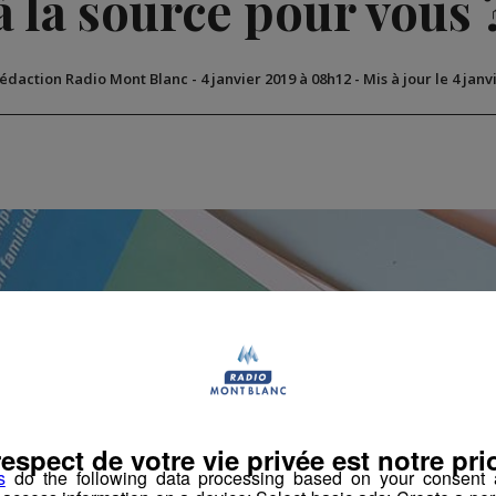
à la source pour vous 
Rédaction Radio Mont Blanc
-
4 janvier 2019 à 08h12
-
Mis à jour le 4 janv
respect de votre vie privée est notre prio
s
do the following data processing based on your consent a