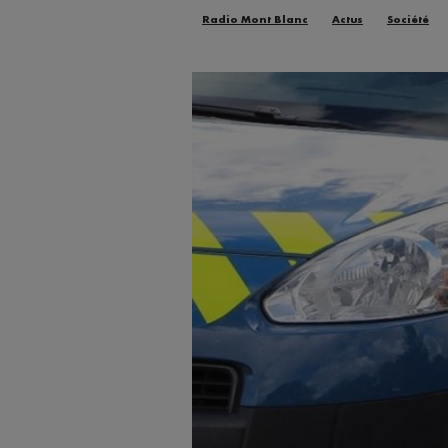
Radio Mont Blanc
Actus
Société