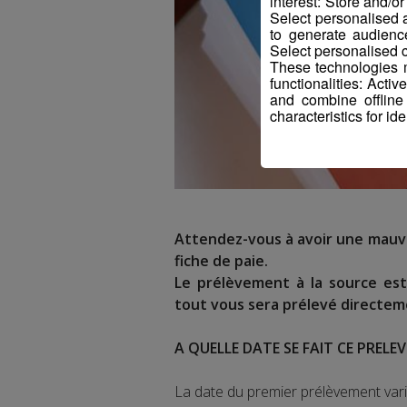
interest: Store and/o
Select personalised
to generate audienc
Select personalised c
These technologies m
functionalities: Acti
and combine offline
characteristics for ide
Attendez-vous à avoir une mauvai
fiche de paie.
Le prélèvement à la source est
tout vous sera prélevé directeme
A QUELLE DATE SE FAIT CE PRELE
La date du premier prélèvement varie