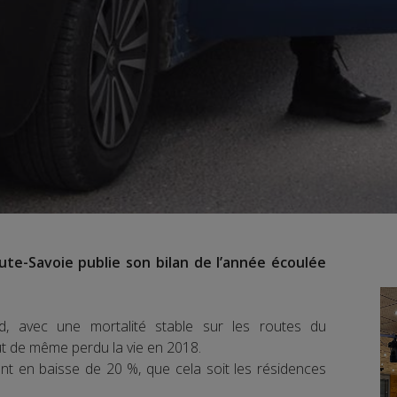
ute-Savoie publie son bilan de l’année écoulée
rd, avec une mortalité stable sur les routes du
t de même perdu la vie en 2018.
ont en baisse de 20 %, que cela soit les résidences