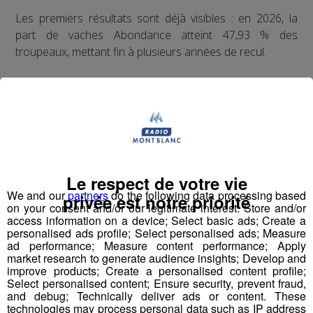
Les premiers résultats sont déjà visibles : en 2026, la
part de vaches Abondance atteint 47,93 % des
troupeaux, mettant fin à plusieurs années de recul.
Partager sur Facebook
Le respect de votre vie
Partager sur Twitter
We and our
partners
do the following data processing based
privée est notre priorité
on your consent and/or our legitimate interest: Store and/or
access information on a device; Select basic ads; Create a
personalised ads profile; Select personalised ads; Measure
ad performance; Measure content performance; Apply
market research to generate audience insights; Develop and
improve products; Create a personalised content profile;
Select personalised content; Ensure security, prevent fraud,
and debug; Technically deliver ads or content. These
technologies may process personal data such as IP address