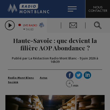
HOROSCOPE
CITIZEN MACHINERY
NOUS
CONTACTER
COMPAGNIE DU MONT-BLANC
LES CHRONIQUES DE L'EXPERT
GRAND MASSIF DOMAINES SKIABLES
LIVE RADIO
94.60
BORINI
Haute-Savoie : que devient la
BIGARD
filière AOP Abondance ?
Publié par La Rédaction Radio Mont Blanc
-
9 juin 2026 à
16h39
Radio Mont Blanc
Actus
Société