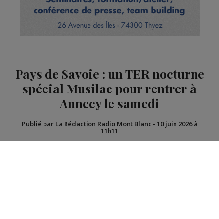
Pays de Savoie : un TER nocturne
spécial Musilac pour rentrer à
Annecy le samedi
Publié par La Rédaction Radio Mont Blanc
-
10 juin 2026 à
11h11
Radio Mont Blanc
Actus
Société