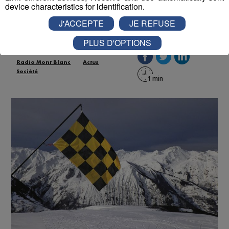
device characteristics for identification.
Publié par La Rédaction Radio Mont Blanc
-
29 janvier 2021 à
J'ACCEPTE
JE REFUSE
09h29
PLUS D'OPTIONS
Radio Mont Blanc
Actus
Société