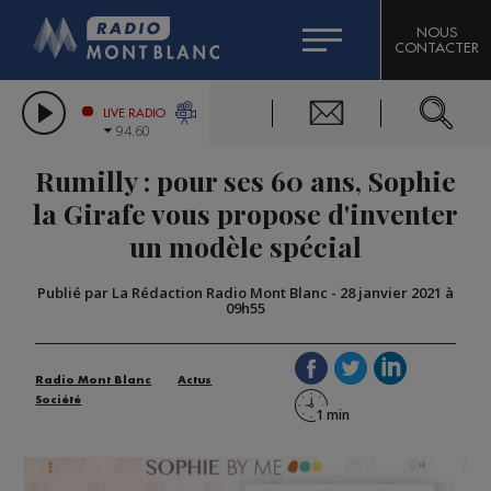
HOROSCOPE
CITIZEN MACHINERY
NOUS
CONTACTER
COMPAGNIE DU MONT-BLANC
LES CHRONIQUES DE L'EXPERT
GRAND MASSIF DOMAINES SKIABLES
LIVE RADIO
94.60
BORINI
Rumilly : pour ses 60 ans, Sophie
BIGARD
la Girafe vous propose d'inventer
un modèle spécial
Publié par La Rédaction Radio Mont Blanc
-
28 janvier 2021 à
09h55
Radio Mont Blanc
Actus
Société