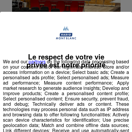
Le respect de votre vie
We and our
partners
do the following data processing based
privée est notre priorité
on your consent and/or our legitimate interest: Store and/or
access information on a device; Select basic ads; Create a
personalised ads profile; Select personalised ads; Measure
ad performance; Measure content performance; Apply
market research to generate audience insights; Develop and
improve products; Create a personalised content profile;
Select personalised content; Ensure security, prevent fraud,
and debug; Technically deliver ads or content. These
technologies may process personal data such as IP address
Pays de Savoie : appel général à
and browsing data to offer following functionalities: Actively
scan device characteristics for identification; Use precise
ne pas aller en montagne
geolocation data; Match and combine offline data sources;
Link different devices; Receive and use automatically-sent
aujourd'hui