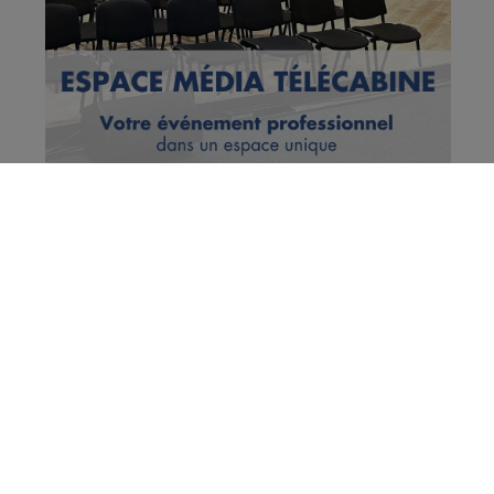
Pays de Savoie : appel général à
ne pas aller en montagne
aujourd'hui
Publié par La Rédaction Radio Mont Blanc
-
29 janvier 2021 à
09h29