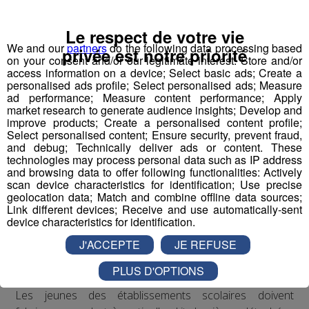
nouvelle perception désirable suscitée pour la cuisine
suite à l’impulsion et la récurrence média depuis 15 ans.
Le respect de votre vie
We and our
partners
do the following data processing based
privée est notre priorité
on your consent and/or our legitimate interest: Store and/or
L’ambition ?
access information on a device; Select basic ads; Create a
FAB
riquer la nouvelle perception du monde industriel
personalised ads profile; Select personalised ads; Measure
avec les jeunes comme acteurs et ambassadeurs de la
ad performance; Measure content performance; Apply
market research to generate audience insights; Develop and
filière.
improve products; Create a personalised content profile;
Select personalised content; Ensure security, prevent fraud,
and debug; Technically deliver ads or content. These
technologies may process personal data such as IP address
La méthode ?
and browsing data to offer following functionalities: Actively
Vulgariser l’industrie en la rendant ludique
avec le
scan device characteristics for identification; Use precise
prétexte du robot : de la fabrication d’un robot par des
geolocation data; Match and combine offline data sources;
Link different devices; Receive and use automatically-sent
collégiens et lycéens sur plusieurs mois à leur
device characteristics for identification.
participation à une compétition apprenante de robots le
J'ACCEPTE
JE REFUSE
"First Tech Challenge" en points d’orgue, avec leur robot
fabriqué.
PLUS D'OPTIONS
Les jeunes des établissements scolaires doivent