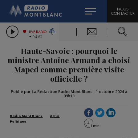
HOROSCOPE
CITIZEN MACHINERY
NOUS
CONTACTER
COMPAGNIE DU MONT-BLANC
LES CHRONIQUES DE L'EXPERT
GRAND MASSIF DOMAINES SKIABLES
LIVE RADIO
94.60
BORINI
Haute-Savoie : pourquoi le
BIGARD
ministre Antoine Armand a choisi
Maped comme première visite
officielle ?
Publié par La Rédaction Radio Mont Blanc
-
1 octobre 2024 à
09h13
Radio Mont Blanc
Actus
Politique