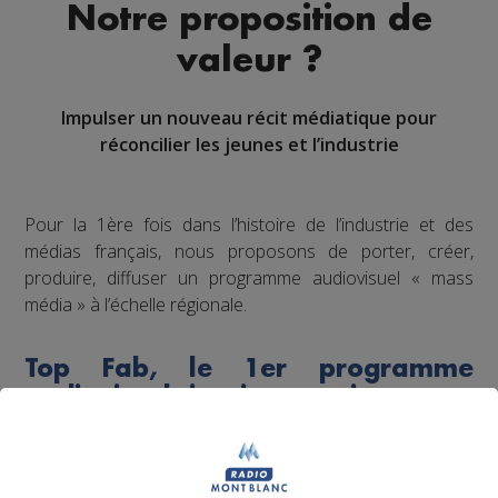
Notre proposition de
valeur ?
Impulser un nouveau récit médiatique pour
réconcilier les jeunes et l’industrie
Pour la 1ère fois dans l’histoire de l’industrie et des
médias français, nous proposons de porter, créer,
produire, diffuser un programme audiovisuel « mass
média » à l’échelle régionale.
Top Fab, le 1er programme
audiovisuel inspirant qui raconte
la fierté industrielle par la jeune
génération
Dans l’esprit d'un “top chef de l’industrie”, à l’image de la