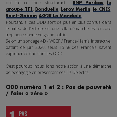
ont fait ce choix structurant :
,
BNP Paribas
le
,
,
,
,
groupe TF1
Bonduelle
Leroy Merlin
le CNES
,
...
Saint-Gobain
AG2R La Mondiale
Pourtant, si ces ODD sont de plus en plus connus dans
le milieu de l’entreprise, une telle démarche est encore
trop peu connue du grand public.
Selon un sondage 4D / WECF / France-Harris Interactive,
datant de juin 2020, seuls 15 % des Français savent
expliquer ce que sont les ODD.
C’est pourquoi nous lions notre action à une démarche
de pédagogie en présentant ces 17 Objectifs.
ODD numéro 1 et 2 : Pas de pauvreté
/ faim « zéro »