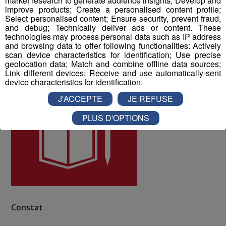
market research to generate audience insights; Develop and
Blanc Médias.
improve products; Create a personalised content profile;
Select personalised content; Ensure security, prevent fraud,
and debug; Technically deliver ads or content. These
technologies may process personal data such as IP address
ODD numéro 4 : Education de qualité
and browsing data to offer following functionalities: Actively
scan device characteristics for identification; Use precise
geolocation data; Match and combine offline data sources;
Link different devices; Receive and use automatically-sent
device characteristics for identification.
J'ACCEPTE
JE REFUSE
PLUS D'OPTIONS
Constat