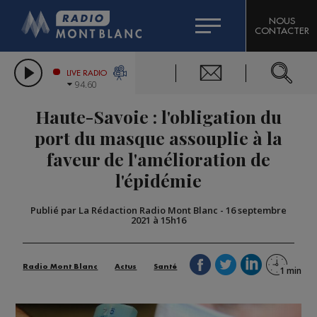
HOROSCOPE
CITIZEN MACHINERY
NOUS
CONTACTER
COMPAGNIE DU MONT-BLANC
LES CHRONIQUES DE L'EXPERT
GRAND MASSIF DOMAINES SKIABLES
LIVE RADIO
94.60
BORINI
Haute-Savoie : l'obligation du
BIGARD
port du masque assouplie à la
faveur de l'amélioration de
l'épidémie
Publié par La Rédaction Radio Mont Blanc
-
16 septembre
2021 à 15h16
Radio Mont Blanc
Actus
Santé