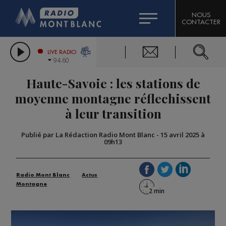
HOROSCOPE
CITIZEN MACHINERY
NOUS
CONTACTER
COMPAGNIE DU MONT-BLANC
LES CHRONIQUES DE L'EXPERT
GRAND MASSIF DOMAINES SKIABLES
LIVE RADIO
94.60
BORINI
Haute-Savoie : les stations de
BIGARD
moyenne montagne réflechissent
à leur transition
Publié par La Rédaction Radio Mont Blanc
-
15 avril 2025 à
09h13
Radio Mont Blanc
Actus
Montagne