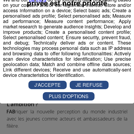
privée est notre priorité
Pour la 1ère fois dans l’histoire de l’industrie et des
on your consent and/or our legitimate interest: Store and/or
access information on a device; Select basic ads; Create a
médias français, nous proposons de porter, créer,
personalised ads profile; Select personalised ads; Measure
produire, diffuser un programme audiovisuel « mass
ad performance; Measure content performance; Apply
média » à l’échelle régionale.
market research to generate audience insights; Develop and
improve products; Create a personalised content profile;
Select personalised content; Ensure security, prevent fraud,
and debug; Technically deliver ads or content. These
Top Fab, le 1er programme
technologies may process personal data such as IP address
audiovisuel inspirant qui raconte
and browsing data to offer following functionalities: Actively
la fierté industrielle par la jeune
scan device characteristics for identification; Use precise
geolocation data; Match and combine offline data sources;
génération
Link different devices; Receive and use automatically-sent
device characteristics for identification.
Dans l’esprit d'un “top chef de l’industrie”, à l’image de la
nouvelle perception désirable suscitée pour la cuisine
J'ACCEPTE
JE REFUSE
suite à l’impulsion et la récurrence média depuis 15 ans.
PLUS D'OPTIONS
L’ambition ?
FAB
riquer la nouvelle perception du monde industriel
avec les jeunes comme acteurs et ambassadeurs de la
filière.