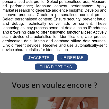
personalised ads profile; Select personalised ads; Measure
ad performance; Measure content performance; Apply
market research to generate audience insights; Develop and
Inscrivez-vous ici
improve products; Create a personalised content profile;
Select personalised content; Ensure security, prevent fraud,
and debug; Technically deliver ads or content. These
technologies may process personal data such as IP address
Partager sur Facebook
and browsing data to offer following functionalities: Actively
scan device characteristics for identification; Use precise
geolocation data; Match and combine offline data sources;
Link different devices; Receive and use automatically-sent
device characteristics for identification.
Partager sur Twitter
J'ACCEPTE
JE REFUSE
PLUS D'OPTIONS
Vous en voulez encore ?