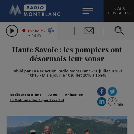
HOROSCOPE
CITIZEN MACHINERY
NOUS
CONTACTER
COMPAGNIE DU MONT-BLANC
LES CHRONIQUES DE L'EXPERT
GRAND MASSIF DOMAINES SKIABLES
LIVE RADIO
94.60
BORINI
Haute Savoie : les pompiers ont
BIGARD
désormais leur sonar
Publié par La Rédaction Radio Mont Blanc
-
10 juillet 2018 à
10h15
-
Mis à jour le 10 juillet 2018 à 16h48
Radio Mont Blanc
Actus
Animation
La Matinale des Super Lève-Tôt