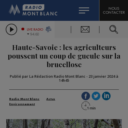
HOROSCOPE
CITIZEN MACHINERY
NOUS
CONTACTER
COMPAGNIE DU MONT-BLANC
LES CHRONIQUES DE L'EXPERT
GRAND MASSIF DOMAINES SKIABLES
LIVE RADIO
94.60
BORINI
Haute-Savoie : les agriculteurs
BIGARD
poussent un coup de gueule sur la
brucellose
Publié par La Rédaction Radio Mont Blanc
-
23 janvier 2024 à
14h45
Radio Mont Blanc
Actus
Environnement