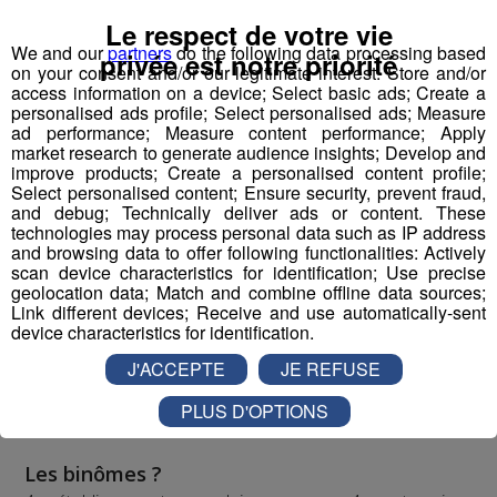
"Robotique First France". Dans le cadre de TOP FAB, le
Le respect de votre vie
Groupe Mont Blanc Médias fait appel à
4
We and our
partners
do the following data processing based
privée est notre priorité
on your consent and/or our legitimate interest: Store and/or
établissements scolaires volontaires
participant au
access information on a device; Select basic ads; Create a
challenge en les associant à
4 entreprises
personalised ads profile; Select personalised ads; Measure
industrielles
d’envergure sur le territoire pour former
ad performance; Measure content performance; Apply
market research to generate audience insights; Develop and
des binômes.
improve products; Create a personalised content profile;
Pour mener à bien leur projet et tenter de
Select personalised content; Ensure security, prevent fraud,
remporter
la compétition nationale à Lyon le 22 mars,
and debug; Technically deliver ads or content. These
technologies may process personal data such as IP address
ils pourront compter sur
le coaching de
and browsing data to offer following functionalities: Actively
l’association,
et reconnue par la French Fab ; mais
scan device characteristics for identification; Use precise
également
l’accompagnement de leurs entreprises
geolocation data; Match and combine offline data sources;
Link different devices; Receive and use automatically-sent
binômes,
présentes en école et en accueillant les
device characteristics for identification.
classes pour visites, conseils et fabrication de pièces
nécessaires pour rendre le robot le plus performant
J'ACCEPTE
JE REFUSE
possible en vue de la compétition.
PLUS D'OPTIONS
Les binômes ?