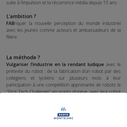
suite à l’impulsion et la récurrence média depuis 15 ans.
L’ambition ?
FAB
riquer la nouvelle perception du monde industriel
avec les jeunes comme acteurs et ambassadeurs de la
filière.
La méthode ?
Vulgariser l’industrie en la rendant ludique
avec le
prétexte du robot : de la fabrication d’un robot par des
collégiens et lycéens sur plusieurs mois à leur
participation à une compétition apprenante de robots le
"First Tech Challenge" en points d’orgue, avec leur robot
fabriqué.
Les jeunes des établissements scolaires doivent
fabriquer un robot à partir d'un kit de pièces détachées
fourni par l'association organisatrice la compétition