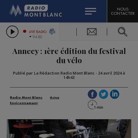
HOROSCOPE
CITIZEN MACHINERY
NOUS
CONTACTER
COMPAGNIE DU MONT-BLANC
LES CHRONIQUES DE L'EXPERT
GRAND MASSIF DOMAINES SKIABLES
LIVE RADIO
94.60
BORINI
Annecy : 1ère édition du festival
BIGARD
du vélo
Publié par La Rédaction Radio Mont Blanc
-
24 avril 2024 à
14h43
Radio Mont Blanc
Actus
Environnement