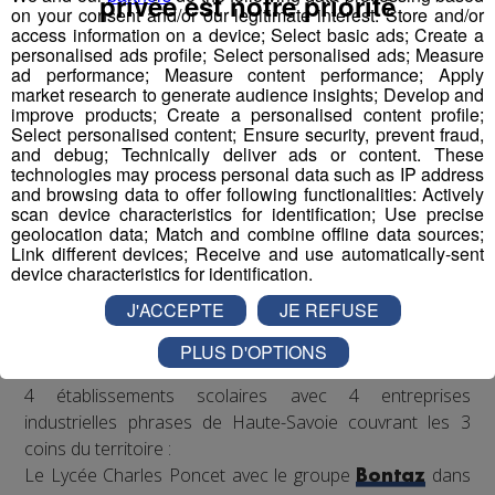
privée est notre priorité
on your consent and/or our legitimate interest: Store and/or
industrielles
d’envergure sur le territoire pour former
access information on a device; Select basic ads; Create a
des binômes.
personalised ads profile; Select personalised ads; Measure
ad performance; Measure content performance; Apply
Pour mener à bien leur projet et tenter de
market research to generate audience insights; Develop and
remporter
la compétition nationale à Lyon le 22 mars,
improve products; Create a personalised content profile;
ils pourront compter sur
le coaching de
Select personalised content; Ensure security, prevent fraud,
and debug; Technically deliver ads or content. These
l’association,
et reconnue par la French Fab ; mais
technologies may process personal data such as IP address
également
l’accompagnement de leurs entreprises
and browsing data to offer following functionalities: Actively
binômes,
présentes en école et en accueillant les
scan device characteristics for identification; Use precise
geolocation data; Match and combine offline data sources;
classes pour visites, conseils et fabrication de pièces
Link different devices; Receive and use automatically-sent
nécessaires pour rendre le robot le plus performant
device characteristics for identification.
possible en vue de la compétition.
J'ACCEPTE
JE REFUSE
PLUS D'OPTIONS
Les binômes ?
4 établissements scolaires avec 4 entreprises
industrielles phrases de Haute-Savoie couvrant les 3
coins du territoire :
Le Lycée Charles Poncet avec le groupe
dans
Bontaz