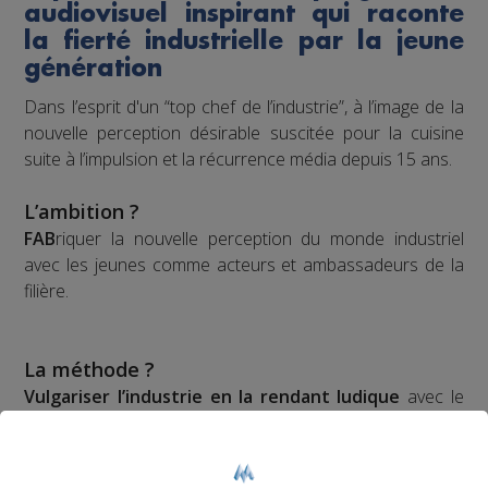
audiovisuel inspirant qui raconte
la fierté industrielle par la jeune
génération
Dans l’esprit d'un “top chef de l’industrie”, à l’image de la
nouvelle perception désirable suscitée pour la cuisine
suite à l’impulsion et la récurrence média depuis 15 ans.
L’ambition ?
FAB
riquer la nouvelle perception du monde industriel
avec les jeunes comme acteurs et ambassadeurs de la
filière.
La méthode ?
Vulgariser l’industrie en la rendant ludique
avec le
prétexte du robot : de la fabrication d’un robot par des
collégiens et lycéens sur plusieurs mois à leur
participation à une compétition apprenante de robots le