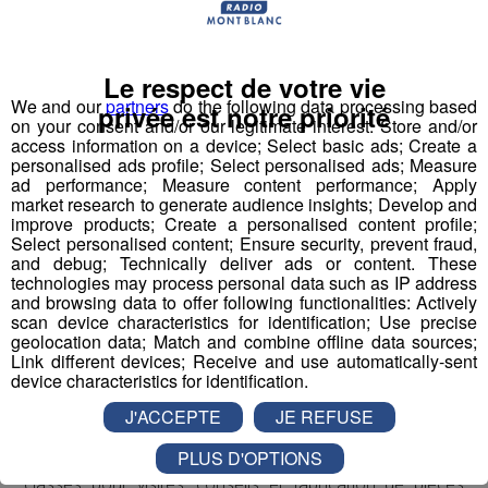
"First Tech Challenge" en points d’orgue, avec leur robot
fabriqué.
Le respect de votre vie
Les jeunes des établissements scolaires doivent
We and our
partners
do the following data processing based
privée est notre priorité
fabriquer un robot à partir d'un kit de pièces détachées
on your consent and/or our legitimate interest: Store and/or
fourni par l'association organisatrice la compétition
access information on a device; Select basic ads; Create a
personalised ads profile; Select personalised ads; Measure
"Robotique First France". Dans le cadre de TOP FAB, le
ad performance; Measure content performance; Apply
Groupe Mont Blanc Médias fait appel à
4
market research to generate audience insights; Develop and
établissements scolaires volontaires
participant au
improve products; Create a personalised content profile;
Select personalised content; Ensure security, prevent fraud,
challenge en les associant à
4 entreprises
and debug; Technically deliver ads or content. These
industrielles
d’envergure sur le territoire pour former
technologies may process personal data such as IP address
des binômes.
and browsing data to offer following functionalities: Actively
scan device characteristics for identification; Use precise
Pour mener à bien leur projet et tenter de
geolocation data; Match and combine offline data sources;
remporter
la compétition nationale à Lyon le 22 mars,
Link different devices; Receive and use automatically-sent
ils pourront compter sur
le coaching de
device characteristics for identification.
l’association,
et reconnue par la French Fab ; mais
J'ACCEPTE
JE REFUSE
également
l’accompagnement de leurs entreprises
PLUS D'OPTIONS
binômes,
présentes en école et en accueillant les
classes pour visites, conseils et fabrication de pièces