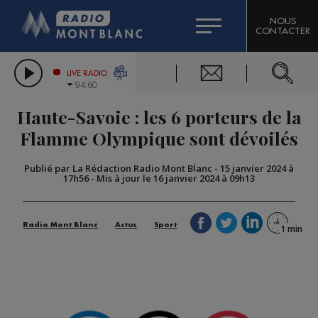
HOROSCOPE
CITIZEN MACHINERY
NOUS
CONTACTER
COMPAGNIE DU MONT-BLANC
LES CHRONIQUES DE L'EXPERT
GRAND MASSIF DOMAINES SKIABLES
LIVE RADIO
94.60
BORINI
Haute-Savoie : les 6 porteurs de la
BIGARD
Flamme Olympique sont dévoilés
Publié par La Rédaction Radio Mont Blanc
-
15 janvier 2024 à
17h56
-
Mis à jour le 16 janvier 2024 à 09h13
Radio Mont Blanc
Actus
Sport