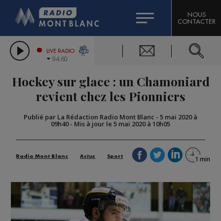
HOROSCOPE
CITIZEN MACHINERY
NOUS
CONTACTER
COMPAGNIE DU MONT-BLANC
LES CHRONIQUES DE L'EXPERT
GRAND MASSIF DOMAINES SKIABLES
LIVE RADIO
94.60
BORINI
Hockey sur glace : un Chamoniard
BIGARD
revient chez les Pionniers
Publié par La Rédaction Radio Mont Blanc
-
5 mai 2020 à
09h40
-
Mis à jour le 5 mai 2020 à 10h05
Radio Mont Blanc
Actus
Sport