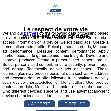
Déstination été ! Une question...une destination !
Nous vous poserons une question, a vous de faire le
bon choix entre les 3 réponses pour repartir avec vos
Le respect de votre vie
entrées pour un maximum d'activités dans la région !
We and our
partners
do the following data processing based
privée est notre priorité
on your consent and/or our legitimate interest: Store and/or
Inscription par téléphone toute la journée pour
access information on a device; Select basic ads; Create a
personalised ads profile; Select personalised ads; Measure
participer aux 2 tirages au sort par jour à 8h45 et 17h45.
ad performance; Measure content performance; Apply
Appelez le standard au 04 50 58 24 09
market research to generate audience insights; Develop and
improve products; Create a personalised content profile;
Select personalised content; Ensure security, prevent fraud,
Pour cette semaine on vous offre vos entrées pour vous
and debug; Technically deliver ads or content. These
et la personne de votre choix pour
WALIBI RHONE
technologies may process personal data such as IP address
ALPES
!
and browsing data to offer following functionalities: Actively
scan device characteristics for identification; Use precise
Nathan est allé tester pour vous
Verticalp Émosson,
geolocation data; Match and combine offline data sources;
Link different devices; Receive and use automatically-sent
dans la Vallée du Trient
:
device characteristics for identification.
J'ACCEPTE
JE REFUSE