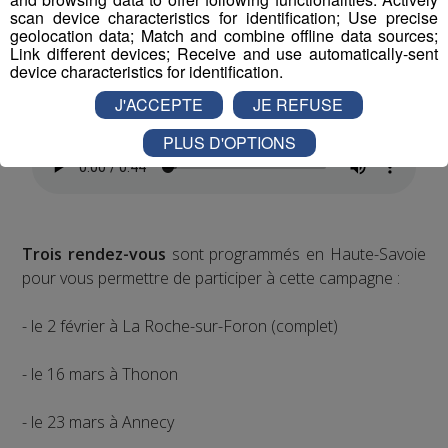
scan device characteristics for identification; Use precise
Une campagne similaire a déjà été menée dans d’autres
geolocation data; Match and combine offline data sources;
Link different devices; Receive and use automatically-sent
départements, avec des résultats inquiétants.
device characteristics for identification.
J'ACCEPTE
JE REFUSE
Maryse Cornier fait partie du collectif haut-savoyard.
PLUS D'OPTIONS
Trois rendez-vous
sont programmés en Haute-Savoie
pour vous permettre de participer à cette campagne :
- le 2 février à La Roche-sur-Foron (complet)
- le 16 mars à Thonon
- le 23 mars à Annecy