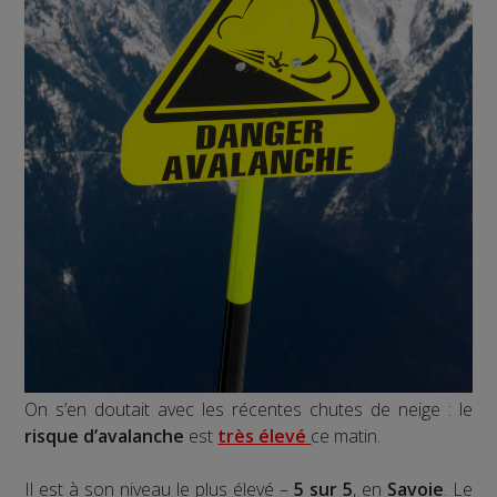
On s’en doutait avec les récentes chutes de neige : le
risque d’avalanche
est
très élevé
ce matin.
Il est à son niveau le plus élevé –
5 sur 5
, en
Savoie
. Le