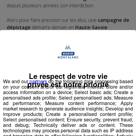
depuis plusieurs années son interdiction.
Alors pour faire pression sur les élus, une
campagne de
dépistage
démarre demain en
Haute-Savoie
.
Elle permettra à chacun de découvrir le
taux de cette
substance
présent dans l’organisme.
En prouvant que tout le monde est contaminé, les
organisateurs espèrent faire pression sur les élus.
Le respect de votre vie
We and our
partners
do the following data processing based
privée est notre priorité
>
Comment se passe cette campagne ?
on your consent and/or our legitimate interest: Store and/or
access information on a device; Select basic ads; Create a
personalised ads profile; Select personalised ads; Measure
Maryse Cornier fait partie de l'équipe haut-savoyarde.
ad performance; Measure content performance; Apply
market research to generate audience insights; Develop and
improve products; Create a personalised content profile;
Select personalised content; Ensure security, prevent fraud,
and debug; Technically deliver ads or content. These
technologies may process personal data such as IP address
and browsing data to offer following functionalities: Actively