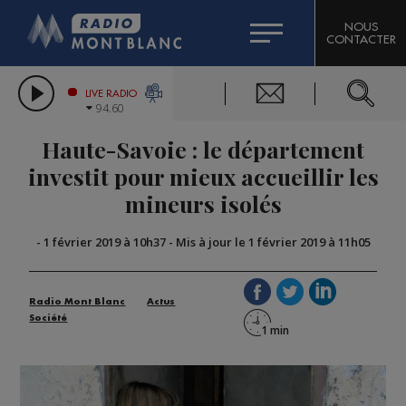
HOROSCOPE
CITIZEN MACHINERY
NOUS
CONTACTER
COMPAGNIE DU MONT-BLANC
LES CHRONIQUES DE L'EXPERT
GRAND MASSIF DOMAINES SKIABLES
LIVE RADIO
94.60
BORINI
Haute-Savoie : le département
BIGARD
investit pour mieux accueillir les
mineurs isolés
-
1 février 2019 à 10h37
-
Mis à jour le 1 février 2019 à 11h05
Radio Mont Blanc
Actus
Société