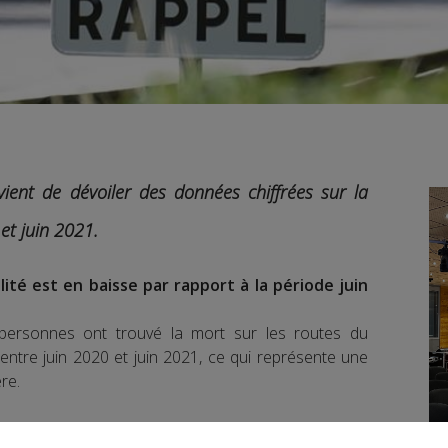
ient de dévoiler des données chiffrées sur la
 et juin 2021.
té est en baisse par rapport à la période juin
 personnes ont trouvé la mort sur les routes du
tre juin 2020 et juin 2021, ce qui représente une
re.
a sécurité routière, la vitesse est la cause de