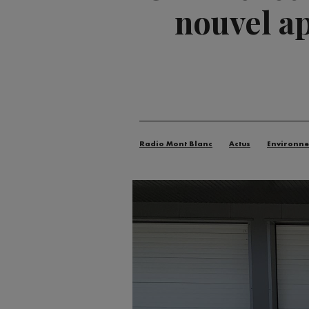
nouvel ap
Radio Mont Blanc
Actus
Environn