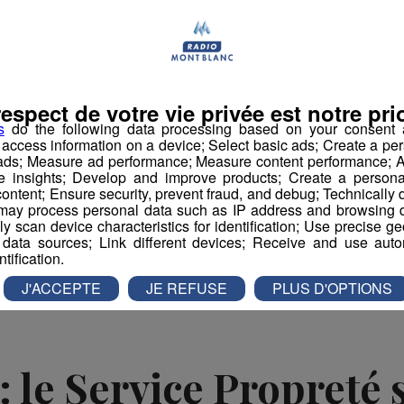
Haute-Savoie sur l'année 2020.
Un pourcentage
ù le nombre est de 30 %.
s sur les routes du département.
respect de votre vie privée est notre prio
ppelle que 661 personnes ont été contrôlées pour
s
do the following data processing based on your consent a
t depuis le 1er janvier 2021.
r access information on a device; Select basic ads; Create a per
s de conduire sur la même période.
 ads; Measure ad performance; Measure content performance; A
e insights; Develop and improve products; Create a personali
ontent; Ensure security, prevent fraud, and debug; Technically d
ay process personal data such as IP address and browsing da
vely scan device characteristics for identification; Use precise g
book
Partager sur Twitter
 data sources; Link different devices; Receive and use autom
ntification.
J'ACCEPTE
JE REFUSE
PLUS D'OPTIONS
: le Service Propreté 