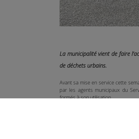
La municipalité vient de faire l’a
de déchets urbains.
Avant sa mise en service cette semai
par les agents municipaux du Servi
formés à son utilisation.
Gilles Morel est le responsable de
présente en quelques mots ce qu’e
nettoyage des rues de la ville de Sal