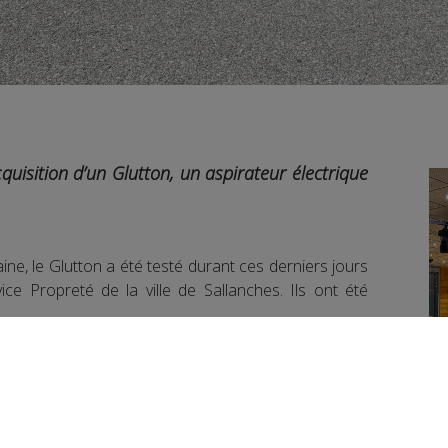
cquisition d’un Glutton, un aspirateur électrique
ne, le Glutton a été testé durant ces derniers jours
ce Propreté de la ville de Sallanches. Ils ont été
 la propreté pour la ville de Sallanches. Il nous
st un Glutton et quels sont ses avantages pour le
lanches.