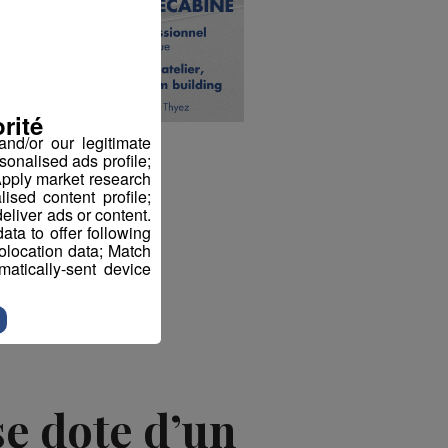
rité
nd/or our legitimate
sonalised ads profile;
pply market research
sed content profile;
eliver ads or content.
ta to offer following
eolocation data; Match
atically-sent device
se dote d’un