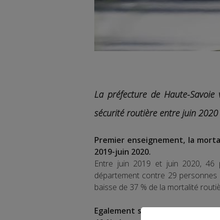
La préfecture de Haute-Savoie v
sécurité routière entre juin 2020
Premier enseignement, la mortali
2019-juin 2020.
Entre juin 2019 et juin 2020, 46
département contre 29 personnes en
baisse de 37 % de la mortalité routiè
Egalement selon les données de l