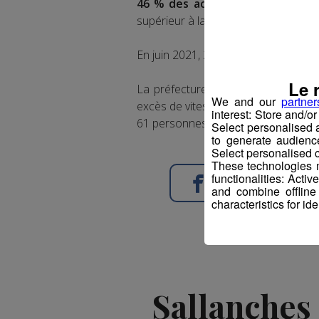
46 % des accidents mortels en 
supérieur à la moyenne nationale o
En juin 2021, 2 motards sont décédé
Le 
La préfecture de Haute-Savoie ra
We and our
partner
excès de vitesse dans le départemen
interest: Store and/o
61 personnes ont perdu leurs permi
Select personalised
to generate audienc
Select personalised c
These technologies m
functionalities: Acti
Partager sur Face
and combine offline
characteristics for ide
Sallanches 