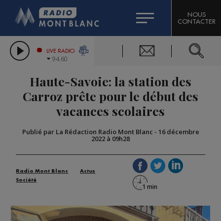
HOROSCOPE
CITIZEN MACHINERY
NOUS
CONTACTER
COMPAGNIE DU MONT-BLANC
LES CHRONIQUES DE L'EXPERT
GRAND MASSIF DOMAINES SKIABLES
LIVE RADIO
94.60
BORINI
Haute-Savoie: la station des
BIGARD
Carroz prête pour le début des
vacances scolaires
Publié par La Rédaction Radio Mont Blanc
-
16 décembre
2022 à 09h28
Radio Mont Blanc
Actus
Société