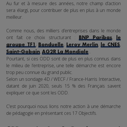
Au fur et à mesure des années, notre champ d’action
sera élargi, pour contribuer de plus en plus à un monde
meilleur.
Comme nous, des milliers d’entreprises dans le monde
ont fait ce choix structurant :
,
BNP Paribas
le
,
,
,
,
groupe TF1
Bonduelle
Leroy Merlin
le CNES
,
...
Saint-Gobain
AG2R La Mondiale
Pourtant, si ces ODD sont de plus en plus connus dans
le milieu de l’entreprise, une telle démarche est encore
trop peu connue du grand public.
Selon un sondage 4D / WECF / France-Harris Interactive,
datant de juin 2020, seuls 15 % des Français savent
expliquer ce que sont les ODD.
C’est pourquoi nous lions notre action à une démarche
de pédagogie en présentant ces 17 Objectifs.