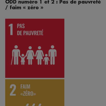
ODD numéro 1 et 2 : Pas de pauvreté
/ faim « zéro »