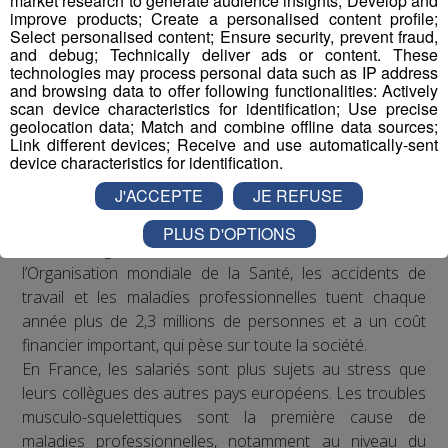
market research to generate audience insights; Develop and
improve products; Create a personalised content profile;
Select personalised content; Ensure security, prevent fraud,
and debug; Technically deliver ads or content. These
technologies may process personal data such as IP address
and browsing data to offer following functionalities: Actively
scan device characteristics for identification; Use precise
geolocation data; Match and combine offline data sources;
Link different devices; Receive and use automatically-sent
device characteristics for identification.
J'ACCEPTE
JE REFUSE
Constat
PLUS D'OPTIONS
Selon l’Organisation internationale du Travail et
l’Organisation mondiale de la Santé, les accidents de
travail et les maladies professionnelles tuent chaque
année plus de 2,3 millions de personnes et a un coût
financier important, qui pèse sur toute la société.
En France, les salariés sont plus sujets au stress que
leurs collègues des autres pays européens. Les troubles
musculo-squelettiques sont la première cause de
maladies professionnelles, notamment au niveau du