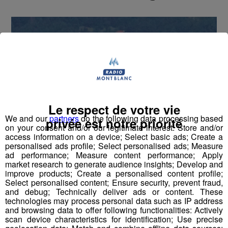
Le respect de votre vie
We and our
partners
do the following data processing based
privée est notre priorité
on your consent and/or our legitimate interest: Store and/or
access information on a device; Select basic ads; Create a
personalised ads profile; Select personalised ads; Measure
ad performance; Measure content performance; Apply
market research to generate audience insights; Develop and
improve products; Create a personalised content profile;
Select personalised content; Ensure security, prevent fraud,
© Asters
and debug; Technically deliver ads or content. These
technologies may process personal data such as IP address
Le département compte 5 couples de gypaètes en
and browsing data to offer following functionalities: Actively
scan device characteristics for identification; Use precise
âge de se reproduire.