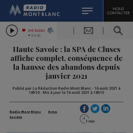
HOROSCOPE
CITIZEN MACHINERY
NOUS
CONTACTER
COMPAGNIE DU MONT-BLANC
LES CHRONIQUES DE L'EXPERT
GRAND MASSIF DOMAINES SKIABLES
LIVE RADIO
94.60
BORINI
Haute Savoie : la SPA de Cluses
BIGARD
affiche complet, conséquence de
la hausse des abandons depuis
janvier 2021
Publié par La Rédaction Radio Mont Blanc
-
16 août 2021 à
18h10
-
Mis à jour le 16 août 2021 à 18h15
Radio Mont Blanc
Actus
Société