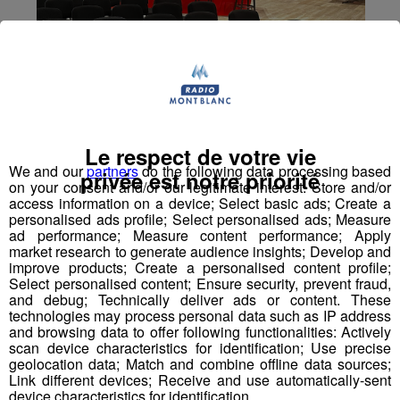
Le respect de votre vie
We and our
partners
do the following data processing based
privée est notre priorité
on your consent and/or our legitimate interest: Store and/or
access information on a device; Select basic ads; Create a
personalised ads profile; Select personalised ads; Measure
ad performance; Measure content performance; Apply
market research to generate audience insights; Develop and
improve products; Create a personalised content profile;
Select personalised content; Ensure security, prevent fraud,
and debug; Technically deliver ads or content. These
Haute Savoie : le Secours
technologies may process personal data such as IP address
and browsing data to offer following functionalities: Actively
Populaire lance un appel au don
scan device characteristics for identification; Use precise
geolocation data; Match and combine offline data sources;
Link different devices; Receive and use automatically-sent
Publié par La Rédaction Radio Mont Blanc
-
7 septembre
2021 à 15h16
device characteristics for identification.