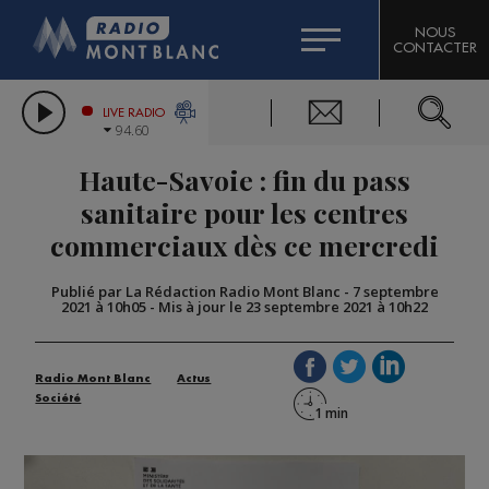
HOROSCOPE
CITIZEN MACHINERY
NOUS
CONTACTER
COMPAGNIE DU MONT-BLANC
LES CHRONIQUES DE L'EXPERT
GRAND MASSIF DOMAINES SKIABLES
LIVE RADIO
94.60
BORINI
Haute-Savoie : fin du pass
BIGARD
sanitaire pour les centres
commerciaux dès ce mercredi
Publié par La Rédaction Radio Mont Blanc
-
7 septembre
2021 à 10h05
-
Mis à jour le 23 septembre 2021 à 10h22
Radio Mont Blanc
Actus
Société