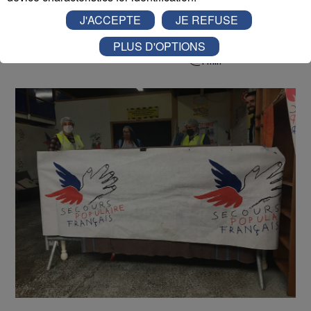
J'ACCEPTE
JE REFUSE
Radio Mont Blanc
Actus
PLUS D'OPTIONS
Société