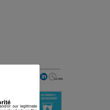
rité
nd/or our legitimate