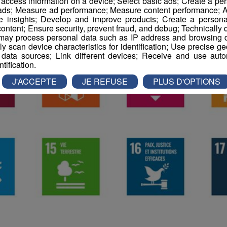
r access information on a device; Select basic ads; Create a per
 ads; Measure ad performance; Measure content performance; A
e insights; Develop and improve products; Create a personali
ontent; Ensure security, prevent fraud, and debug; Technically d
ay process personal data such as IP address and browsing da
vely scan device characteristics for identification; Use precise g
 data sources; Link different devices; Receive and use autom
ntification.
J'ACCEPTE
JE REFUSE
PLUS D'OPTIONS