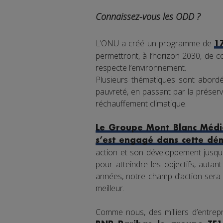
Connaissez-vous les ODD ?
L’ONU a créé un programme de
1
permettront, à l’horizon 2030, de co
respecte l’environnement.
Plusieurs thématiques sont abordée
pauvreté, en passant par la préserva
réchauffement climatique.
Le Groupe Mont Blanc Média
s’est engagé dans cette dé
action et son développement jusqu'
pour atteindre les objectifs, auta
années, notre champ d’action sera 
meilleur.
Comme nous, des milliers d’entrepr