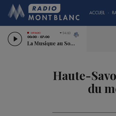
ACCUEIL
R
94.60
LIVE RADIO
00:00 - 07:00
La Musique au Sommet
Haute-Savo
du mé