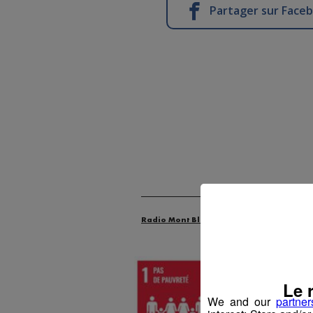
Partager sur Face
Radio Mont Blanc
Actus
Les Dossie
Le 
We and our
partner