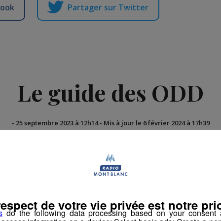
book
Partager sur Twitter
Le guide des ODD
-
25 septembre 2023 à 12h14
-
Mis à jour le 6 février 2024 à 17h39
rs
respect de votre vie privée est notre prio
s
do the following data processing based on your consent a