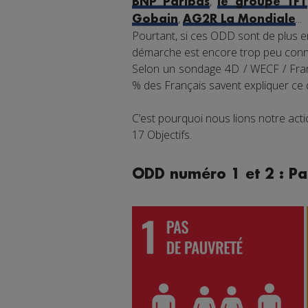
,
BNP Paribas
le groupe TF1
,
...
Gobain
AG2R La Mondiale
Pourtant, si ces ODD sont de plus en
démarche est encore trop peu connu
Selon un sondage 4D / WECF / Franc
% des Français savent expliquer ce
C’est pourquoi nous lions notre ac
17 Objectifs.
ODD numéro 1 et 2 : Pa