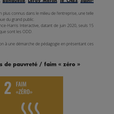
,
,
,
,
Bonduelle
Leroy Merlin
le CNES
Saint-
 plus connus dans le milieu de l’entreprise, une telle
e du grand public.
e-Harris Interactive, datant de juin 2020, seuls 15
 que sont les ODD.
tion à une démarche de pédagogie en présentant ces
s de pauvreté / faim « zéro »