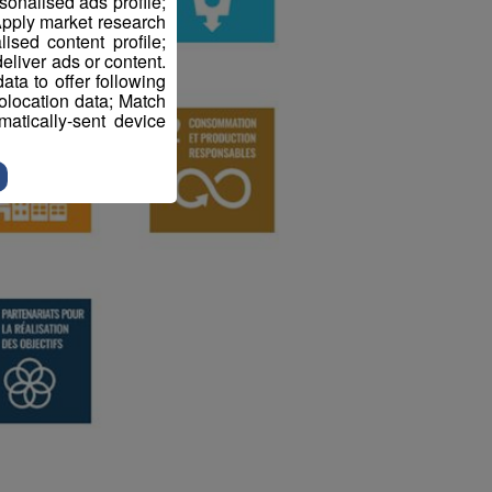
sonalised ads profile;
pply market research
sed content profile;
eliver ads or content.
ta to offer following
eolocation data; Match
atically-sent device