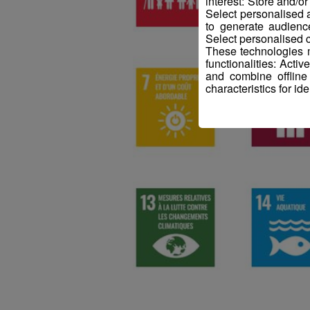
interest: Store and/o
Select personalised
to generate audienc
Select personalised c
These technologies m
functionalities: Acti
and combine offline
characteristics for ide