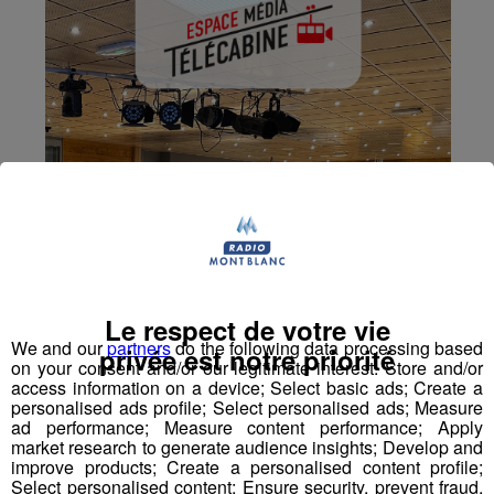
Le respect de votre vie
We and our
partners
do the following data processing based
privée est notre priorité
on your consent and/or our legitimate interest: Store and/or
access information on a device; Select basic ads; Create a
personalised ads profile; Select personalised ads; Measure
ad performance; Measure content performance; Apply
market research to generate audience insights; Develop and
improve products; Create a personalised content profile;
Select personalised content; Ensure security, prevent fraud,