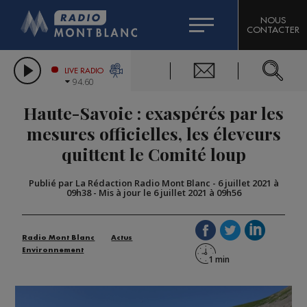
HOROSCOPE
CITIZEN MACHINERY
NOUS
CONTACTER
COMPAGNIE DU MONT-BLANC
LES CHRONIQUES DE L'EXPERT
GRAND MASSIF DOMAINES SKIABLES
LIVE RADIO
94.60
BORINI
Haute-Savoie : exaspérés par les
BIGARD
mesures officielles, les éleveurs
quittent le Comité loup
Publié par La Rédaction Radio Mont Blanc
-
6 juillet 2021 à
09h38
-
Mis à jour le 6 juillet 2021 à 09h56
Radio Mont Blanc
Actus
Environnement