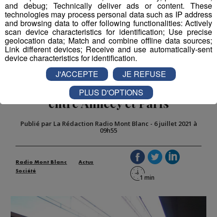
and debug; Technically deliver ads or content. These
technologies may process personal data such as IP address
and browsing data to offer following functionalities: Actively
scan device characteristics for identification; Use precise
geolocation data; Match and combine offline data sources;
Link different devices; Receive and use automatically-sent
device characteristics for identification.
Train : pour les vacances, la SNCF
J'ACCEPTE
JE REFUSE
supprime le 1er TGV de la journée
PLUS D'OPTIONS
entre Annecy et Paris
Publié par La Rédaction Radio Mont Blanc
-
6 juillet 2021 à
09h55
Radio Mont Blanc
Actus
Société