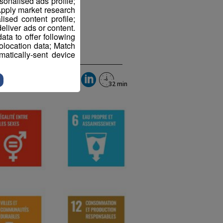
sonalised ads profile;
pply market research
sed content profile;
eliver ads or content.
ta to offer following
eolocation data; Match
atically-sent device