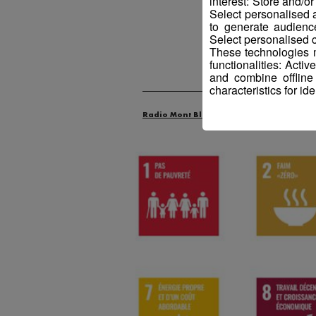
interest: Store and/o
Select personalised
to generate audienc
Select personalised c
These technologies m
functionalities: Acti
and combine offline
characteristics for ide
Radio Mont Blanc
Actus
Les Dossie