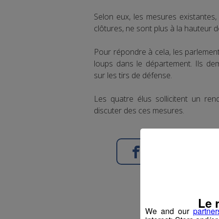
Selon eux, les mesures existantes
clôtures, ne sont plus à la hauteur de
Pour répondre à cela, les parlement
loups dans le département. Ils d
sur les tirs de défense.
Les quatre élus sollicitent un ren
discuter des ces mesures.
Partager sur Face
Le 
We and our
partner