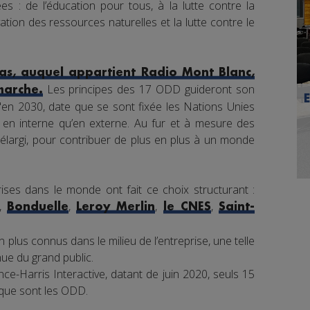
s : de l’éducation pour tous, à la lutte contre la
tion des ressources naturelles et la lutte contre le
s, auquel appartient Radio Mont Blanc,
Les principes des 17 ODD guideront son
marche.
en 2030, date que se sont fixée les Nations Unies
nt en interne qu’en externe. Au fur et à mesure des
élargi, pour contribuer de plus en plus à un monde
ises dans le monde ont fait ce choix structurant :
,
,
,
,
Bonduelle
Leroy Merlin
le CNES
Saint-
 plus connus dans le milieu de l’entreprise, une telle
e du grand public.
e-Harris Interactive, datant de juin 2020, seuls 15
 que sont les ODD.