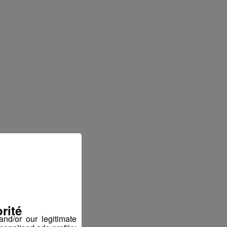
rité
nd/or our legitimate