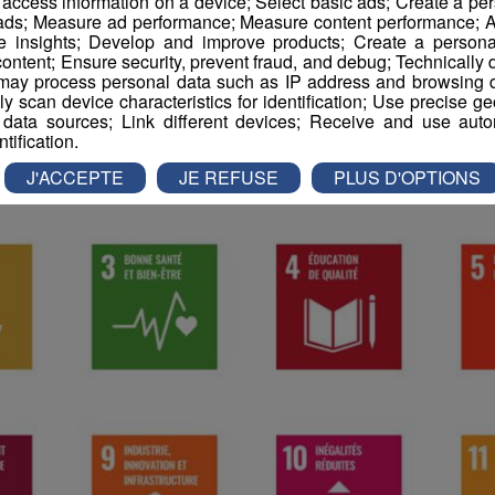
r access information on a device; Select basic ads; Create a per
Le guide des ODD
 ads; Measure ad performance; Measure content performance; A
e insights; Develop and improve products; Create a personali
ontent; Ensure security, prevent fraud, and debug; Technically d
ay process personal data such as IP address and browsing da
vely scan device characteristics for identification; Use precise g
-
25 septembre 2023 à 12h14
-
Mis à jour le 6 février 2024 à 17h39
 data sources; Link different devices; Receive and use autom
ntification.
J'ACCEPTE
JE REFUSE
PLUS D'OPTIONS
rs