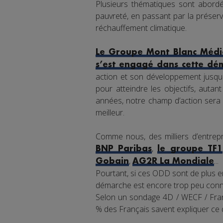
Plusieurs thématiques sont abordée
pauvreté, en passant par la préserva
réchauffement climatique.
Le Groupe Mont Blanc Média
s’est engagé dans cette dé
action et son développement jusqu'
pour atteindre les objectifs, auta
années, notre champ d’action sera 
meilleur.
Comme nous, des milliers d’entrepr
,
BNP Paribas
le groupe TF1
,
...
Gobain
AG2R La Mondiale
Pourtant, si ces ODD sont de plus en
démarche est encore trop peu connu
Selon un sondage 4D / WECF / Franc
% des Français savent expliquer ce