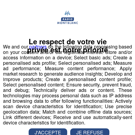
Le respect de votre vie
We and our
partners
do the following data processing based
privée est notre priorité
on your consent and/or our legitimate interest: Store and/or
access information on a device; Select basic ads; Create a
personalised ads profile; Select personalised ads; Measure
ad performance; Measure content performance; Apply
market research to generate audience insights; Develop and
improve products; Create a personalised content profile;
Haute-Savoie : hausse du nombre
Select personalised content; Ensure security, prevent fraud,
and debug; Technically deliver ads or content. These
de morts sur les routes
technologies may process personal data such as IP address
and browsing data to offer following functionalities: Actively
scan device characteristics for identification; Use precise
Publié par La Rédaction Radio Mont Blanc
-
19 février 2019 à
10h51
geolocation data; Match and combine offline data sources;
Link different devices; Receive and use automatically-sent
device characteristics for identification.
Radio Mont Blanc
Actus
J'ACCEPTE
JE REFUSE
Société