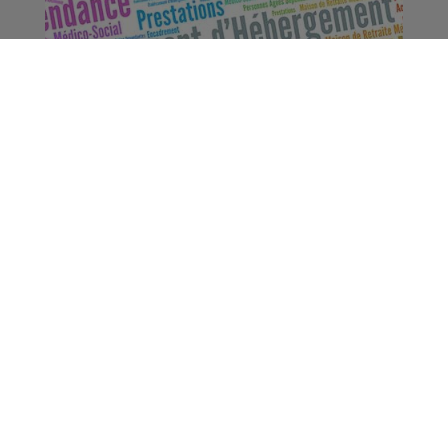
Pays de Savoie : le
personnel des urgences
et des Ehpad à nouveau
dans la rue
Société