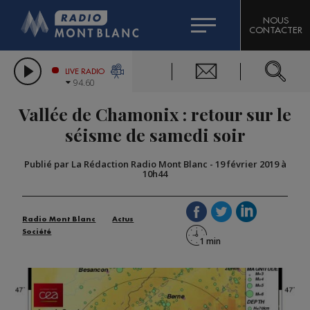
HOROSCOPE
CITIZEN MACHINERY
NOUS
CONTACTER
COMPAGNIE DU MONT-BLANC
LES CHRONIQUES DE L'EXPERT
GRAND MASSIF DOMAINES SKIABLES
LIVE RADIO
94.60
BORINI
Vallée de Chamonix : retour sur le
BIGARD
séisme de samedi soir
Publié par La Rédaction Radio Mont Blanc
-
19 février 2019 à
10h44
Radio Mont Blanc
Actus
Société