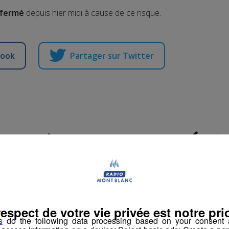
s fermé
depuis hier midi à cause de ce risque.
book
Partager sur Twitter
Jeu | Destination Été
a Rédaction Radio Mont Blanc
-
3 août 2020 à 14h48
-
Mis à jour le 2 aoû
respect de votre vie privée est notre prio
n
Jeux Cloturés
s
do the following data processing based on your consent a