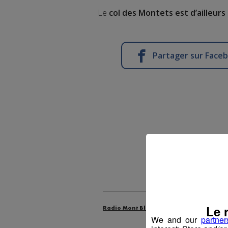
Le
col des Montets est d’ailleur
Partager sur Face
Publié par L
Le 
Radio Mont Blanc
Actus
Animatio
We and our
partner