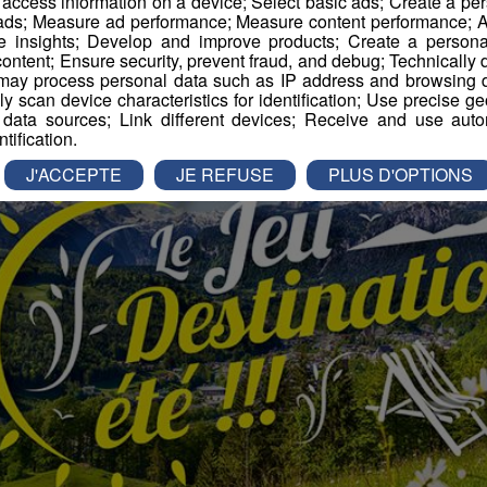
r access information on a device; Select basic ads; Create a per
 ads; Measure ad performance; Measure content performance; A
e insights; Develop and improve products; Create a personali
ontent; Ensure security, prevent fraud, and debug; Technically d
ay process personal data such as IP address and browsing da
vely scan device characteristics for identification; Use precise g
 data sources; Link different devices; Receive and use autom
ntification.
J'ACCEPTE
JE REFUSE
PLUS D'OPTIONS