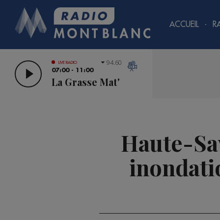
ACCUEIL
R
94.60
LIVE RADIO
07:00 - 11:00
La Grasse Mat'
Haute-Sav
inondatio