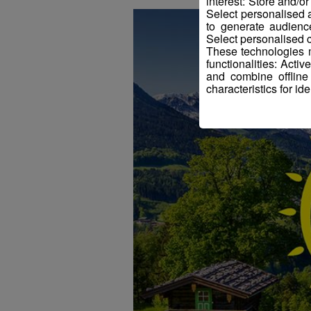
interest: Store and/o
Select personalised
to generate audienc
Select personalised c
These technologies m
functionalities: Acti
and combine offline
characteristics for ide