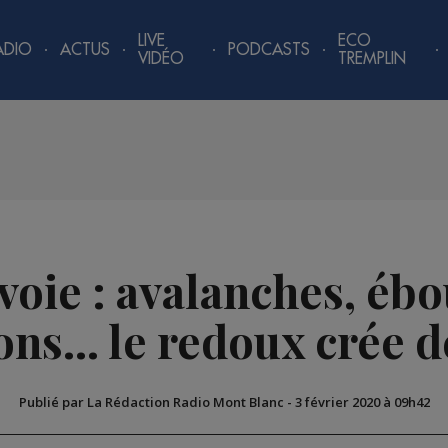
LIVE
ECO
ADIO
ACTUS
PODCASTS
VIDÉO
TREMPLIN
oie : avalanches, éb
ns... le redoux crée 
Publié par La Rédaction Radio Mont Blanc
-
3 février 2020 à 09h42