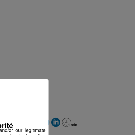
t 2020 à 10h38
rité
nd/or our legitimate