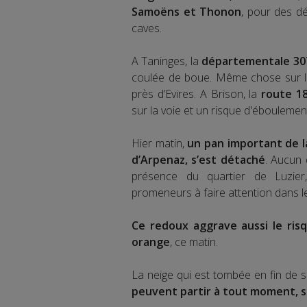
Samoëns et Thonon
, pour des d
caves.
A Taninges, la
départementale 307
coulée de boue. Même chose sur 
près d’Evires. A Brison, la
route 1
sur la voie et un risque d'éboulemen
Hier matin,
un pan important de la
d’Arpenaz, s’est détaché
. Aucun 
présence du quartier de Luzier,
promeneurs à faire attention dans l
Ce redoux aggrave aussi le ris
orange
, ce matin.
La neige qui est tombée en fin de 
peuvent partir à tout moment, s