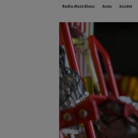
Radio Mont Blanc
Actus
Société