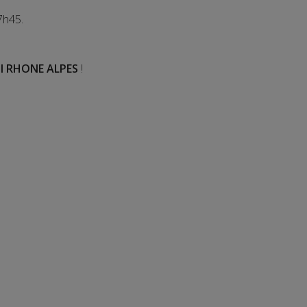
7h45.
I RHONE ALPES
!