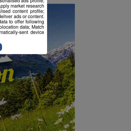
sonalised ads profile;
pply market research
sed content profile;
eliver ads or content.
ta to offer following
eolocation data; Match
atically-sent device