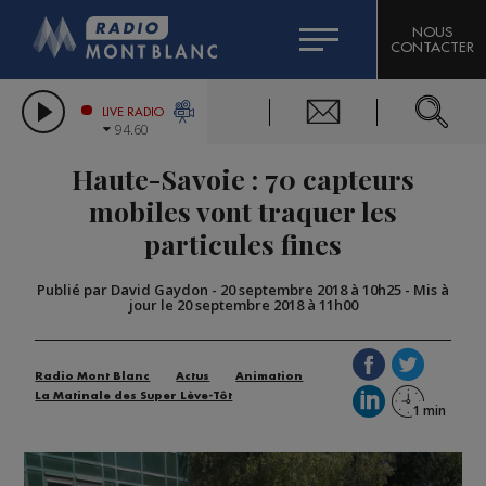
HOROSCOPE
CITIZEN MACHINERY
NOUS
CONTACTER
COMPAGNIE DU MONT-BLANC
LES CHRONIQUES DE L'EXPERT
GRAND MASSIF DOMAINES SKIABLES
LIVE RADIO
94.60
BORINI
Haute-Savoie : 70 capteurs
BIGARD
mobiles vont traquer les
particules fines
Publié par David Gaydon
-
20 septembre 2018 à 10h25
-
Mis à
jour le 20 septembre 2018 à 11h00
Radio Mont Blanc
Actus
Animation
La Matinale des Super Lève-Tôt