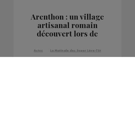
Arenthon : un village
artisanal romain
découvert lors de
fouilles
Actus
La Matinale des Super Lève-Tôt