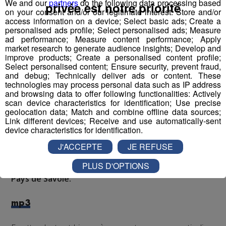
We and our
partners
do the following data processing based
privée est notre priorité
on your consent and/or our legitimate interest: Store and/or
access information on a device; Select basic ads; Create a
Si vous habitez dans la vallée de l’Arve, il vous sera
personalised ads profile; Select personalised ads; Measure
bientôt possible de mesurer la pollution dans votre
ad performance; Measure content performance; Apply
logement.
market research to generate audience insights; Develop and
improve products; Create a personalised content profile;
Select personalised content; Ensure security, prevent fraud,
Cet hiver, vous pourrez en effet
louer pendant 15
and debug; Technically deliver ads or content. These
jours un capteur qui vous accompagnera dans tous
technologies may process personal data such as IP address
and browsing data to offer following functionalities: Actively
vos déplacements
et qui mesurera, en temps réel, la
scan device characteristics for identification; Use precise
concentration en particules fines.
geolocation data; Match and combine offline data sources;
Link different devices; Receive and use automatically-sent
device characteristics for identification.
Toutes ces données seront récoltées par
ATMO
,
l’organisme officiel de mesure de la qualité de l’air.
J'ACCEPTE
JE REFUSE
PLUS D'OPTIONS
Guillaume Brulfert est le responsable ATMO en
Pays de Savoie.
mp3