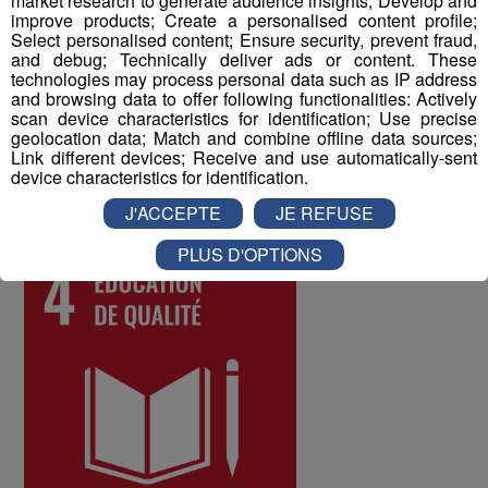
market research to generate audience insights; Develop and
à tous les collaborateurs permet d'identifier les
improve products; Create a personalised content profile;
difficultés qui pourraient être rencontrées par les
Select personalised content; Ensure security, prevent fraud,
différents salariés, et d'y remédier. Au mois de juin 2022,
and debug; Technically deliver ads or content. These
technologies may process personal data such as IP address
les collaborateurs ont donné une note globale de 8 sur
and browsing data to offer following functionalities: Actively
10 à la qualité de vie au travail au sein du Groupe Mont
scan device characteristics for identification; Use precise
Blanc Médias.
geolocation data; Match and combine offline data sources;
Link different devices; Receive and use automatically-sent
device characteristics for identification.
ODD numéro 4 : Education de qualité
J'ACCEPTE
JE REFUSE
PLUS D'OPTIONS