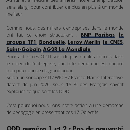
sera élargi, pour contribuer de plus en plus à un monde
meilleur.
Comme nous, des milliers d’entreprises dans le monde
ont fait ce choix structurant :
,
BNP Paribas
le
,
,
,
,
groupe TF1
Bonduelle
Leroy Merlin
le CNES
,
...
Saint-Gobain
AG2R La Mondiale
Pourtant, si ces ODD sont de plus en plus connus dans
le milieu de l’entreprise, une telle démarche est encore
trop peu connue du grand public.
Selon un sondage 4D / WECF / France-Harris Interactive,
datant de juin 2020, seuls 15 % des Français savent
expliquer ce que sont les ODD.
C’est pourquoi nous lions notre action à une démarche
de pédagogie en présentant ces 17 Objectifs.
ODD numéro 1 et 2 : Pas de pauvreté