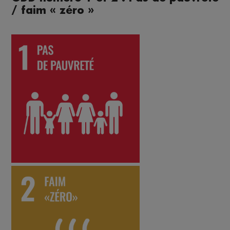
/ faim « zéro »