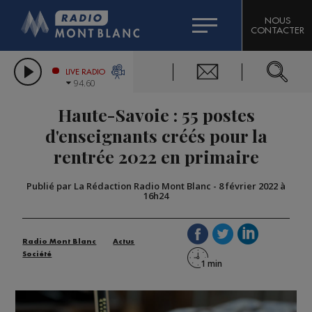
HOROSCOPE
CITIZEN MACHINERY
NOUS
CONTACTER
COMPAGNIE DU MONT-BLANC
LES CHRONIQUES DE L'EXPERT
GRAND MASSIF DOMAINES SKIABLES
LIVE RADIO
94.60
BORINI
Haute-Savoie : 55 postes
BIGARD
d'enseignants créés pour la
rentrée 2022 en primaire
Publié par La Rédaction Radio Mont Blanc
-
8 février 2022 à
16h24
Radio Mont Blanc
Actus
Société