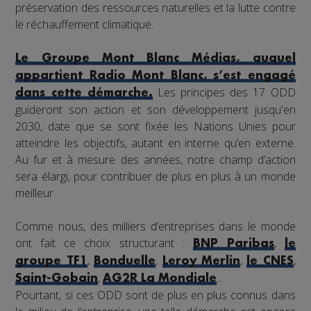
préservation des ressources naturelles et la lutte contre
le réchauffement climatique.
Le Groupe Mont Blanc Médias, auquel
appartient Radio Mont Blanc, s’est engagé
Les principes des 17 ODD
dans cette démarche.
guideront son action et son développement jusqu'en
2030, date que se sont fixée les Nations Unies pour
atteindre les objectifs, autant en interne qu’en externe.
Au fur et à mesure des années, notre champ d’action
sera élargi, pour contribuer de plus en plus à un monde
meilleur.
Comme nous, des milliers d’entreprises dans le monde
ont fait ce choix structurant :
,
BNP Paribas
le
,
,
,
,
groupe TF1
Bonduelle
Leroy Merlin
le CNES
,
...
Saint-Gobain
AG2R La Mondiale
Pourtant, si ces ODD sont de plus en plus connus dans