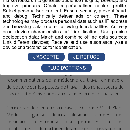
market research to generate audience insights; Develop and
improve products; Create a personalised content profile;
sédentarité lors d’une journée de travail
Select personalised content; Ensure security, prevent fraud,
Soutenir les campagnes préventives de santé
and debug; Technically deliver ads or content. These
publique sur les maladies graves, telles que le
technologies may process personal data such as IP address
and browsing data to offer following functionalities: Actively
VIH/SIDA, le cancer, les maladies
scan device characteristics for identification; Use precise
cardiovasculaires, le paludisme, la tuberculose ou
geolocation data; Match and combine offline data sources;
l’obésité
Link different devices; Receive and use automatically-sent
device characteristics for identification.
Les actions de Radio Mont Blanc
J'ACCEPTE
JE REFUSE
Concernant les troubles musculo-squelettiques, Radio
PLUS D'OPTIONS
Mont Blanc s’est engagé à respecter les
recommandations de la médecine du travail en matière
de posture sur les postes de travail : des rehausseurs de
clavier ont été distribués aux salariés qui le souhaitaient.
Concernant le bien-être au travail, le Groupe Mont Blanc
Médias organise depuis plusieurs années des
séminaires d’entreprise qui permettent à ses
collaborateurs de partager des moments conviviaux qui