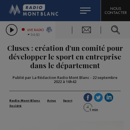
HOROSCOPE
CITIZEN MACHINERY
NOUS
CONTACTER
COMPAGNIE DU MONT-BLANC
LES CHRONIQUES DE L'EXPERT
GRAND MASSIF DOMAINES SKIABLES
LIVE RADIO
94.60
BORINI
Cluses : création d'un comité pour
BIGARD
développer le sport en entreprise
dans le département
Publié par La Rédaction Radio Mont Blanc
-
22 septembre
2022 à 16h42
Radio Mont Blanc
Actus
Sport
Société