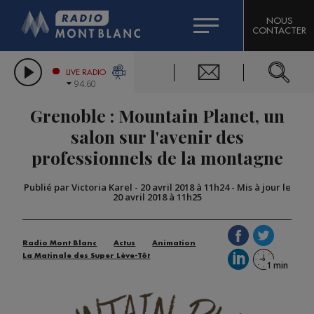
HOROSCOPE
CITIZEN MACHINERY
NOUS
CONTACTER
COMPAGNIE DU MONT-BLANC
LES CHRONIQUES DE L'EXPERT
GRAND MASSIF DOMAINES SKIABLES
LIVE RADIO
94.60
BORINI
Grenoble : Mountain Planet, un
BIGARD
salon sur l'avenir des
professionnels de la montagne
Publié par Victoria Karel
-
20 avril 2018 à 11h24
-
Mis à jour le
20 avril 2018 à 11h25
Radio Mont Blanc
Actus
Animation
La Matinale des Super Lève-Tôt