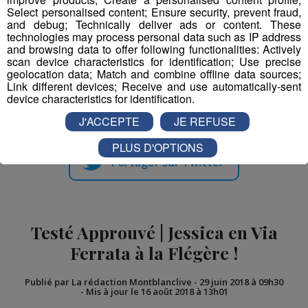
!
en ski
Select personalised content; Ensure security, prevent fraud,
and debug; Technically deliver ads or content. These
technologies may process personal data such as IP address
and browsing data to offer following functionalities: Actively
scan device characteristics for identification; Use precise
geolocation data; Match and combine offline data sources;
Link different devices; Receive and use automatically-sent
Partager sur Facebook
device characteristics for identification.
J'ACCEPTE
JE REFUSE
PLUS D'OPTIONS
Partager sur Twitter
Testé Approuvé | Jessica en Via
Ferrata à la Flégère !
Publié par La rédaction Montblanclive
-
29 juin 2018 à 09h30
-
Mis à jour le 16 août 2018 à 13h01