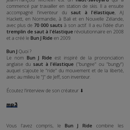
commencé par travailler en station de skis. Il a ensuite
accompagné l'inventeur du
saut à l'élastique
, AJ
Hackett, en Normandie, à Bali et en Nouvelle Zélande,
avec plus de
70 000 sauts
à son actif. Il a eu l'idée d'un
tremplin de saut à l'élastique
révolutionnaire en 2008
et a créé le
Bun J Ride
en 2009.
Bun J
Quoi ?
Le nom
Bun J Ride
est inspiré de la prononciation
anglaise du
saut à l'élastique
("bungee" ou "bungy")
auquel s'ajoute le "ride" du mouvement et de la liberté,
avec au milieu le "J" de Jeff, son inventeur.
Écoutez l'interview de son créateur ⬇
mp3
Vous l'avez compris, le
Bun J Ride
combine les