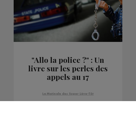
"Allo la police ?" : Un
livre sur les perles des
appels au 17
La Matinale des Super Lève-Tôt