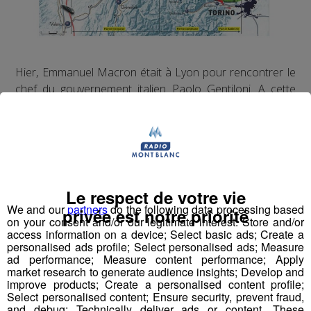
Hier, Emmanuel Macron était à Lyon pour rencontrer le
chef du gouvernement italien Paolo Gentiloni. A cette
occasion, les deux dirigeants ont affirmé qu'ils étaient
"pleinement engagés" dans le projet de ligne ferroviaire
Lyon-Turrin.
Au début de l'été, le gouvernement avait annoncé une
pause dans le projet, laissant craindre à beaucoup son
abandon.
Le respect de votre vie
We and our
partners
do the following data processing based
privée est notre priorité
on your consent and/or our legitimate interest: Store and/or
access information on a device; Select basic ads; Create a
personalised ads profile; Select personalised ads; Measure
Partager sur Facebook
ad performance; Measure content performance; Apply
market research to generate audience insights; Develop and
improve products; Create a personalised content profile;
Select personalised content; Ensure security, prevent fraud,
and debug; Technically deliver ads or content. These