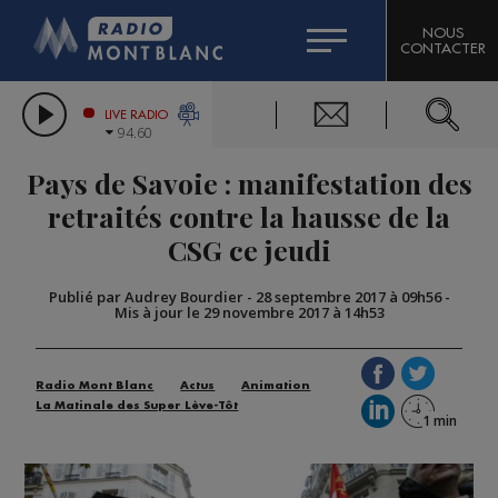
HOROSCOPE
CITIZEN MACHINERY
NOUS
CONTACTER
COMPAGNIE DU MONT-BLANC
LES CHRONIQUES DE L'EXPERT
GRAND MASSIF DOMAINES SKIABLES
LIVE RADIO
94.60
BORINI
Pays de Savoie : manifestation des
BIGARD
retraités contre la hausse de la
CSG ce jeudi
Publié par Audrey Bourdier
-
28 septembre 2017 à 09h56
-
Mis à jour le 29 novembre 2017 à 14h53
Radio Mont Blanc
Actus
Animation
La Matinale des Super Lève-Tôt