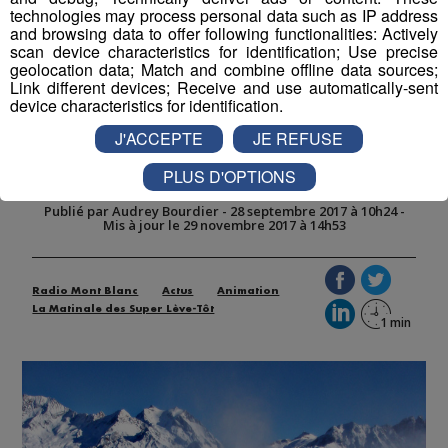
Partager sur Twitter
technologies may process personal data such as IP address
and browsing data to offer following functionalities: Actively
scan device characteristics for identification; Use precise
geolocation data; Match and combine offline data sources;
Link different devices; Receive and use automatically-sent
Les Portes du Mont-Blanc : le
device characteristics for identification.
domaine investit dans la neige de
J'ACCEPTE
JE REFUSE
culture
PLUS D'OPTIONS
Publié par Audrey Bourdier
-
28 septembre 2017 à 10h24
-
Mis à jour le 29 novembre 2017 à 14h53
Radio Mont Blanc
Actus
Animation
La Matinale des Super Lève-Tôt