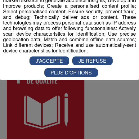
market research to generate audience insights; Develop and
improve products; Create a personalised content profile;
différents salariés, et d'y remédier. Au mois de juin 2022,
Select personalised content; Ensure security, prevent fraud,
les collaborateurs ont donné une note globale de 8 sur
and debug; Technically deliver ads or content. These
10 à la qualité de vie au travail au sein du Groupe Mont
technologies may process personal data such as IP address
and browsing data to offer following functionalities: Actively
Blanc Médias.
scan device characteristics for identification; Use precise
geolocation data; Match and combine offline data sources;
Link different devices; Receive and use automatically-sent
ODD numéro 4 : Education de qualité
device characteristics for identification.
J'ACCEPTE
JE REFUSE
PLUS D'OPTIONS