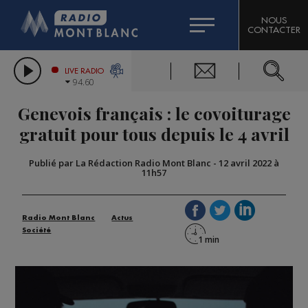
HOROSCOPE
CITIZEN MACHINERY
NOUS
CONTACTER
COMPAGNIE DU MONT-BLANC
LES CHRONIQUES DE L'EXPERT
GRAND MASSIF DOMAINES SKIABLES
LIVE RADIO
94.60
BORINI
Genevois français : le covoiturage
BIGARD
gratuit pour tous depuis le 4 avril
Publié par La Rédaction Radio Mont Blanc
-
12 avril 2022 à
11h57
Radio Mont Blanc
Actus
Société