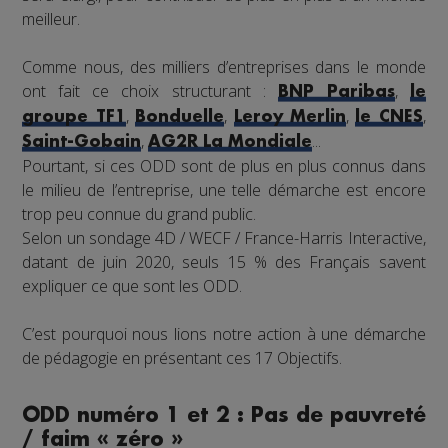
meilleur.
Comme nous, des milliers d’entreprises dans le monde
ont fait ce choix structurant :
,
BNP Paribas
le
,
,
,
,
groupe TF1
Bonduelle
Leroy Merlin
le CNES
,
...
Saint-Gobain
AG2R La Mondiale
Pourtant, si ces ODD sont de plus en plus connus dans
le milieu de l’entreprise, une telle démarche est encore
trop peu connue du grand public.
Selon un sondage 4D / WECF / France-Harris Interactive,
datant de juin 2020, seuls 15 % des Français savent
expliquer ce que sont les ODD.
C’est pourquoi nous lions notre action à une démarche
de pédagogie en présentant ces 17 Objectifs.
ODD numéro 1 et 2 : Pas de pauvreté
/ faim « zéro »