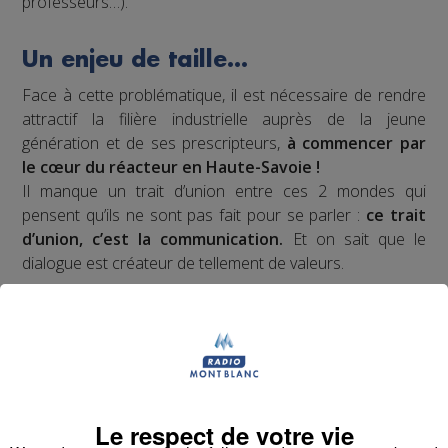
professeurs…).
Un enjeu de taille…
Face à cette problématique, il est nécessaire de rendre
attractif la filière industrielle auprès de la jeune
génération et de ses prescripteurs,
à commencer par
le cœur du réacteur en Haute-Savoie !
Il manque un trait d’union entre ces 2 mondes qui
pensent qu’ils ne sont pas fait pour se parler :
ce trait
d’union, c’est la communication.
Et on sait que le
dialogue est créateur de tellement de valeurs.
Notre proposition de
valeur ?
Le respect de votre vie
Impulser un nouveau récit médiatique pour