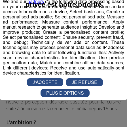
We and our
partners
do the following data processing based
privée est notre priorité
on your consent and/or our legitimate interest: Store and/or
réconcilier les jeunes et l’industrie
access information on a device; Select basic ads; Create a
personalised ads profile; Select personalised ads; Measure
ad performance; Measure content performance; Apply
market research to generate audience insights; Develop and
Pour la 1ère fois dans l’histoire de l’industrie et des
improve products; Create a personalised content profile;
médias français, nous proposons de porter, créer,
Select personalised content; Ensure security, prevent fraud,
produire, diffuser un programme audiovisuel « mass
and debug; Technically deliver ads or content. These
technologies may process personal data such as IP address
média » à l’échelle régionale.
and browsing data to offer following functionalities: Actively
scan device characteristics for identification; Use precise
geolocation data; Match and combine offline data sources;
Top Fab, le 1er programme
Link different devices; Receive and use automatically-sent
audiovisuel inspirant qui raconte
device characteristics for identification.
la fierté industrielle par la jeune
J'ACCEPTE
JE REFUSE
génération
PLUS D'OPTIONS
Dans l’esprit d'un “top chef de l’industrie”, à l’image de la
nouvelle perception désirable suscitée pour la cuisine
suite à l’impulsion et la récurrence média depuis 15 ans.
L’ambition ?