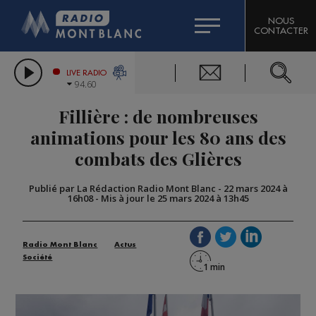
HOROSCOPE
CITIZEN MACHINERY
NOUS
CONTACTER
COMPAGNIE DU MONT-BLANC
LES CHRONIQUES DE L'EXPERT
GRAND MASSIF DOMAINES SKIABLES
LIVE RADIO
94.60
BORINI
Fillière : de nombreuses
BIGARD
animations pour les 80 ans des
combats des Glières
Publié par La Rédaction Radio Mont Blanc
-
22 mars 2024 à
16h08
-
Mis à jour le 25 mars 2024 à 13h45
Radio Mont Blanc
Actus
Société