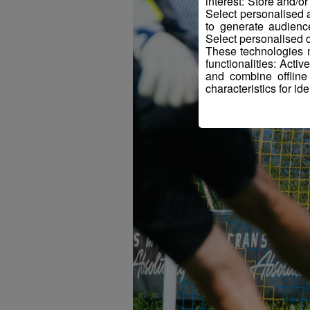
interest: Store and/o
Select personalised
to generate audienc
Select personalised c
These technologies m
functionalities: Acti
and combine offline
characteristics for ide