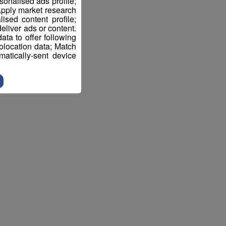
sonalised ads profile;
pply market research
sed content profile;
eliver ads or content.
ta to offer following
eolocation data; Match
atically-sent device