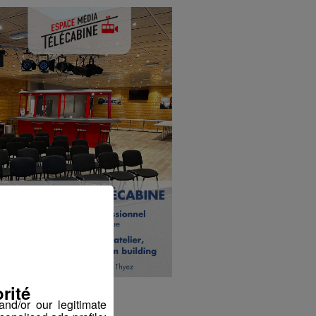
rité
nd/or our legitimate