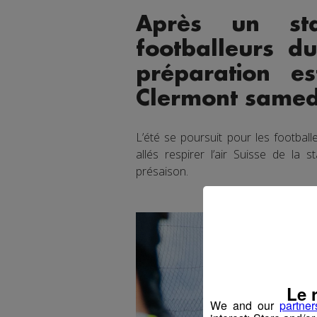
Après un st
footballeurs d
préparation es
Clermont samed
L’été se poursuit pour les football
allés respirer l’air Suisse de la
présaison.
Le 
We and our
partner