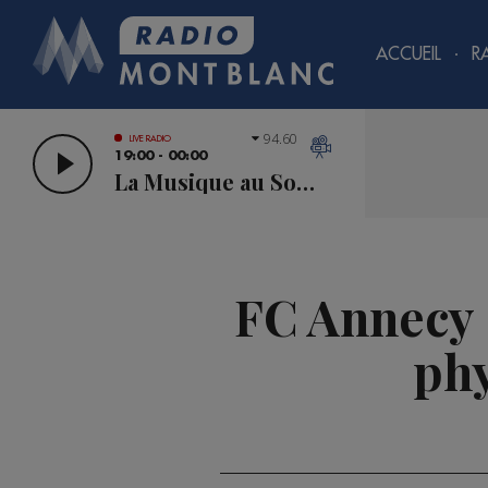
ACCUEIL
R
94.60
LIVE RADIO
19:00 - 00:00
La Musique au Sommet
FC Annecy :
phy