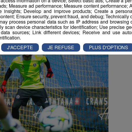
r access information on a device; Select basic ads; Create a per
 ads; Measure ad performance; Measure content performance; A
e insights; Develop and improve products; Create a personali
ontent; Ensure security, prevent fraud, and debug; Technically d
ay process personal data such as IP address and browsing da
vely scan device characteristics for identification; Use precise g
 data sources; Link different devices; Receive and use autom
ntification.
J'ACCEPTE
JE REFUSE
PLUS D'OPTIONS