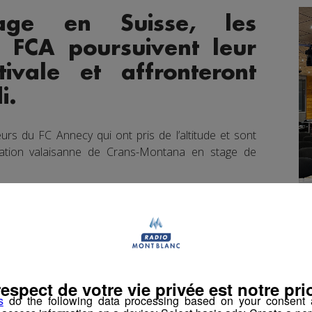
age en Suisse, les
u FCA poursuivent leur
tivale et affronteront
i.
eurs du FC Annecy qui ont pris de l’altitude et sont
 station valaisanne de Crans-Montana en stage de
respect de votre vie privée est notre prio
s
do the following data processing based on your consent a