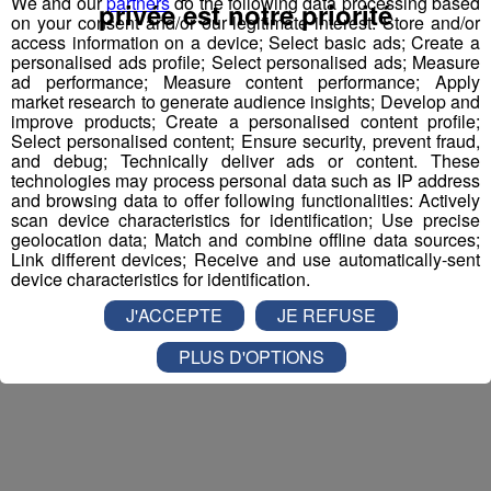
We and our
partners
do the following data processing based
privée est notre priorité
on your consent and/or our legitimate interest: Store and/or
et la personne de votre choix pour
WALIBI RHONE
access information on a device; Select basic ads; Create a
ALPES
!
personalised ads profile; Select personalised ads; Measure
ad performance; Measure content performance; Apply
Nathan est allé tester pour vous
Verticalp Émosson,
market research to generate audience insights; Develop and
improve products; Create a personalised content profile;
dans la Vallée du Trient
:
Select personalised content; Ensure security, prevent fraud,
and debug; Technically deliver ads or content. These
technologies may process personal data such as IP address
and browsing data to offer following functionalities: Actively
scan device characteristics for identification; Use precise
geolocation data; Match and combine offline data sources;
Link different devices; Receive and use automatically-sent
device characteristics for identification.
J'ACCEPTE
JE REFUSE
PLUS D'OPTIONS