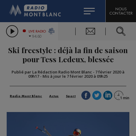
HOROSCOPE
CITIZEN MACHINERY
NOUS
CONTACTER
COMPAGNIE DU MONT-BLANC
LES CHRONIQUES DE L'EXPERT
GRAND MASSIF DOMAINES SKIABLES
LIVE RADIO
94.60
BORINI
Ski freestyle : déjà la fin de saison
BIGARD
pour Tess Ledeux, blessée
Publié par La Rédaction Radio Mont Blanc
-
7 février 2020 à
09h17
-
Mis à jour le 7 février 2020 à 09h25
Radio Mont Blanc
Actus
Sport