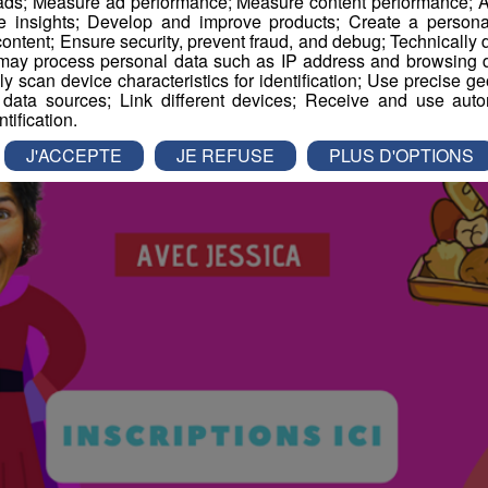
 ads; Measure ad performance; Measure content performance; A
e insights; Develop and improve products; Create a personali
ontent; Ensure security, prevent fraud, and debug; Technically d
ay process personal data such as IP address and browsing da
vely scan device characteristics for identification; Use precise g
 data sources; Link different devices; Receive and use autom
ntification.
J'ACCEPTE
JE REFUSE
PLUS D'OPTIONS