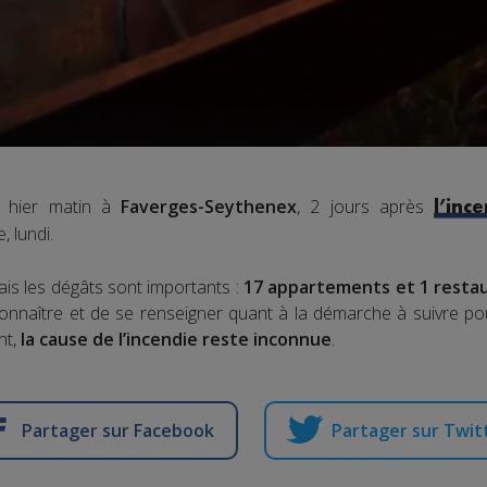
e hier matin à
Faverges-Seythenex
, 2 jours après
l’inc
, lundi.
mais les dégâts sont importants :
17 appartements et 1 restau
 connaître et de se renseigner quant à la démarche à suivre po
nt,
la cause de l’incendie reste inconnue
.
Partager sur Facebook
Partager sur Twit