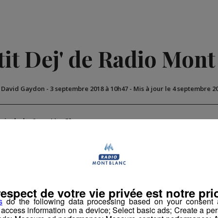
tit Dej' de Radio Mont
r David Gaydon
-
3 septembre 2018 à 10h47
-
Mis à jour le 4 septembre 2
atinale des Super Lève-Tôt
respect de votre vie privée est notre prio
s
do the following data processing based on your consent a
r access information on a device; Select basic ads; Create a per