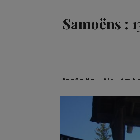
Samoëns : 1
Radio Mont Blanc
Actus
Animatio