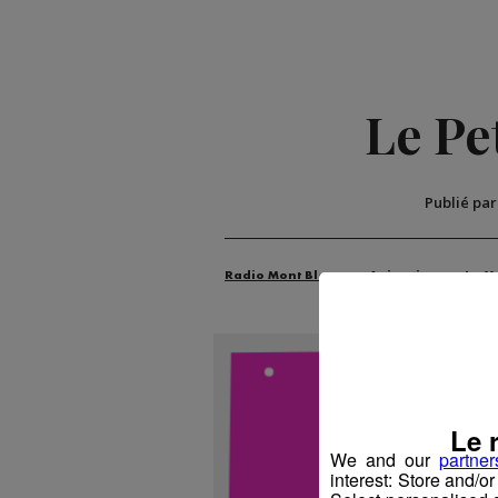
Le Pe
Publié pa
Radio Mont Blanc
Animation
La M
Le 
We and our
partner
interest: Store and/o