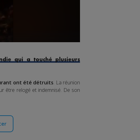
endie qui a touché plusieurs
rant ont été détruits
. La réunion
ur être relogé et indemnisé. De son
ter