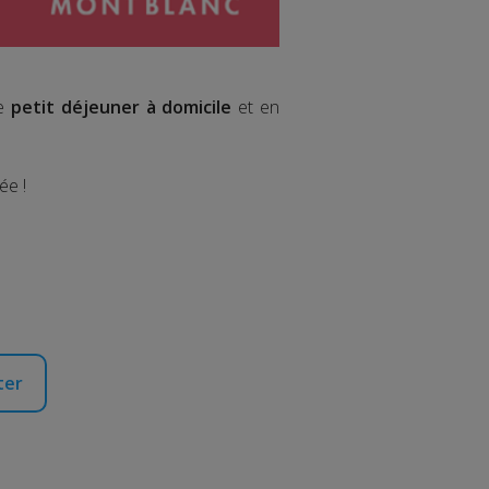
le
petit déjeuner à domicile
et en
ée !
ter