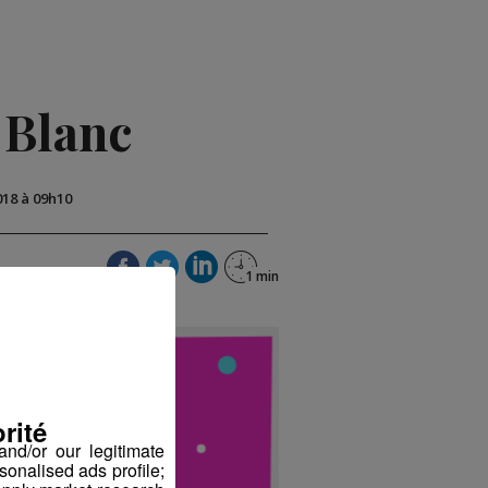
 Blanc
018 à 09h10
rité
nd/or our legitimate
sonalised ads profile;