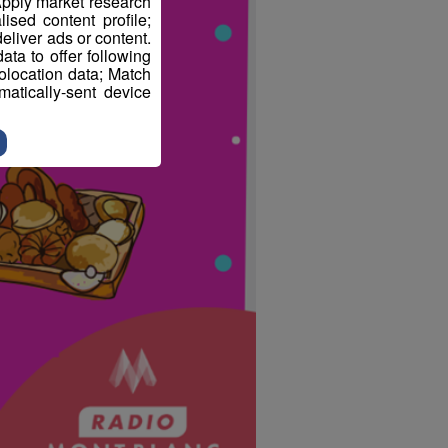
pply market research
sed content profile;
eliver ads or content.
ta to offer following
eolocation data; Match
atically-sent device