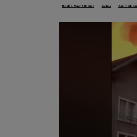
Radio Mont Blanc
Actus
Animatio