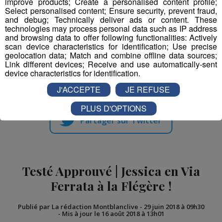
improve products; Create a personalised content profile;
!
en ski
Select personalised content; Ensure security, prevent fraud,
and debug; Technically deliver ads or content. These
technologies may process personal data such as IP address
and browsing data to offer following functionalities: Actively
scan device characteristics for identification; Use precise
geolocation data; Match and combine offline data sources;
Link different devices; Receive and use automatically-sent
Partager sur Facebook
device characteristics for identification.
J'ACCEPTE
JE REFUSE
PLUS D'OPTIONS
Partager sur Twitter
Testé Approuvé | Jessica en Via
Ferrata à la Flégère !
Publié par La rédaction Montblanclive
-
29 juin 2018 à 09h30
-
Mis à jour le 16 août 2018 à 13h01