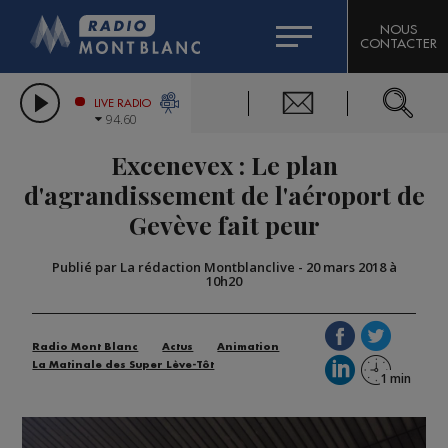
HOROSCOPE
CITIZEN MACHINERY
NOUS
CONTACTER
COMPAGNIE DU MONT-BLANC
LES CHRONIQUES DE L'EXPERT
GRAND MASSIF DOMAINES SKIABLES
LIVE RADIO
94.60
BORINI
Excenevex : Le plan
BIGARD
d'agrandissement de l'aéroport de
Gevève fait peur
Publié par La rédaction Montblanclive
-
20 mars 2018 à
10h20
Radio Mont Blanc
Actus
Animation
La Matinale des Super Lève-Tôt