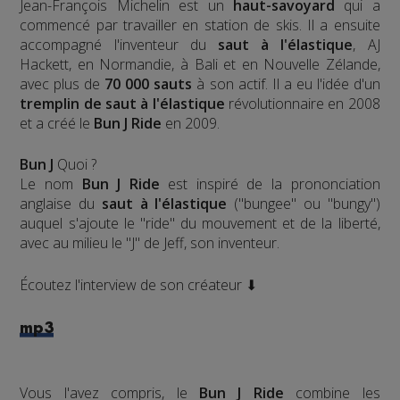
Jean-François Michelin est un
haut-savoyard
qui a
commencé par travailler en station de skis. Il a ensuite
accompagné l'inventeur du
saut à l'élastique
, AJ
Hackett, en Normandie, à Bali et en Nouvelle Zélande,
avec plus de
70 000 sauts
à son actif. Il a eu l'idée d'un
tremplin de saut à l'élastique
révolutionnaire en 2008
et a créé le
Bun J Ride
en 2009.
Bun J
Quoi ?
Le nom
Bun J Ride
est inspiré de la prononciation
anglaise du
saut à l'élastique
("bungee" ou "bungy")
auquel s'ajoute le "ride" du mouvement et de la liberté,
avec au milieu le "J" de Jeff, son inventeur.
Écoutez l'interview de son créateur ⬇
mp3
Vous l'avez compris, le
Bun J Ride
combine les