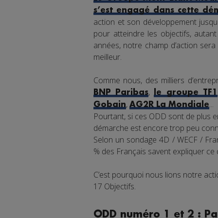
s’est engagé dans cette dé
action et son développement jusqu'
pour atteindre les objectifs, auta
années, notre champ d’action sera 
meilleur.
Comme nous, des milliers d’entrepr
,
BNP Paribas
le groupe TF1
,
...
Gobain
AG2R La Mondiale
Pourtant, si ces ODD sont de plus en
démarche est encore trop peu connu
Selon un sondage 4D / WECF / Franc
% des Français savent expliquer ce
C’est pourquoi nous lions notre ac
17 Objectifs.
ODD numéro 1 et 2 : Pa