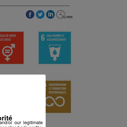
rité
nd/or our legitimate