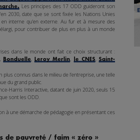
Les principes des 17 ODD guideront son
marche.
en 2030, date que se sont fixée les Nations Unies
nt en interne qu’en externe. Au fur et à mesure des
élargi, pour contribuer de plus en plus à un monde
ises dans le monde ont fait ce choix structurant :
,
,
,
,
Bonduelle
Leroy Merlin
le CNES
Saint-
 plus connus dans le milieu de l’entreprise, une telle
e du grand public.
e-Harris Interactive, datant de juin 2020, seuls 15
 que sont les ODD.
tion à une démarche de pédagogie en présentant ces
s de pauvreté / faim « zéro »