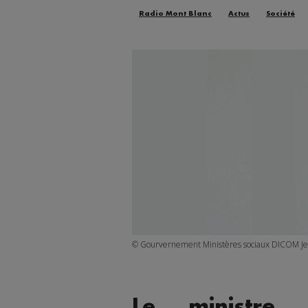
Radio Mont Blanc
Actus
Société
© Gourvernement Ministères sociaux DICOM Jea
Le ministre 