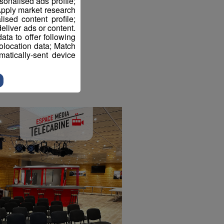
sonalised ads profile;
pply market research
sed content profile;
eliver ads or content.
ta to offer following
eolocation data; Match
atically-sent device