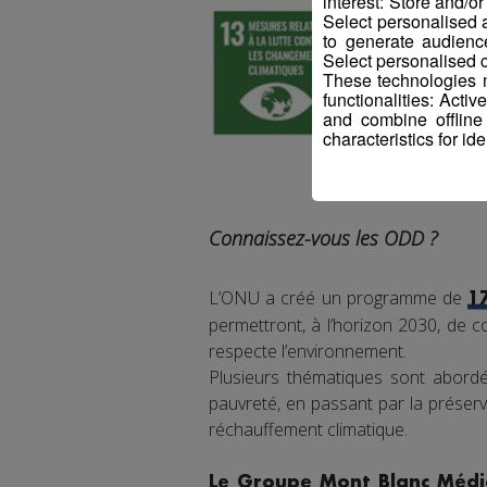
interest: Store and/o
Select personalised
to generate audienc
Select personalised c
These technologies m
functionalities: Acti
and combine offline
characteristics for ide
Connaissez-vous les ODD ?
L’ONU a créé un programme de
1
permettront, à l’horizon 2030, de co
respecte l’environnement.
Plusieurs thématiques sont abordée
pauvreté, en passant par la préserva
réchauffement climatique.
Le Groupe Mont Blanc Média