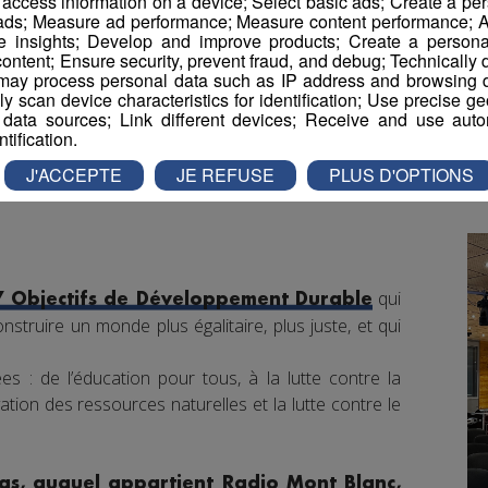
r access information on a device; Select basic ads; Create a per
 ads; Measure ad performance; Measure content performance; A
e insights; Develop and improve products; Create a personali
ontent; Ensure security, prevent fraud, and debug; Technically d
ay process personal data such as IP address and browsing da
vely scan device characteristics for identification; Use precise g
 data sources; Link different devices; Receive and use autom
ntification.
J'ACCEPTE
JE REFUSE
PLUS D'OPTIONS
qui
7 Objectifs de Développement Durable
nstruire un monde plus égalitaire, plus juste, et qui
s : de l’éducation pour tous, à la lutte contre la
tion des ressources naturelles et la lutte contre le
s, auquel appartient Radio Mont Blanc,