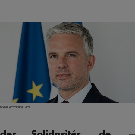
nne Accorsini Sipa
des Solidarités, de