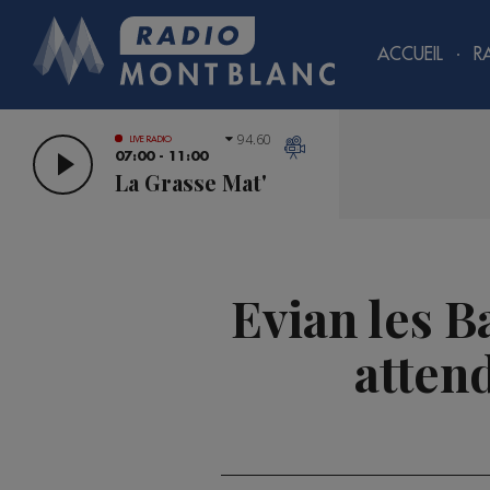
ACCUEIL
R
94.60
LIVE RADIO
07:00 - 11:00
La Grasse Mat'
Evian les B
atten