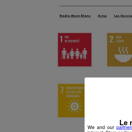
Radio Mont Blanc
Actus
Les Dossie
Le 
We and our
partner