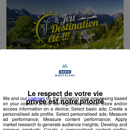
Cet été, Radio Mont Blanc s'occupe de toutes vos
sorties en famille, avec le grand jeu des vacances :
Déstination été !
Le respect de votre vie
We and our
partners
do the following data processing based
privée est notre priorité
on your consent and/or our legitimate interest: Store and/or
Deux rendez-vous par jour, à 8h45 et 17h45 sur
access information on a device; Select basic ads; Create a
Radio Mont Blanc !
personalised ads profile; Select personalised ads; Measure
ad performance; Measure content performance; Apply
market research to generate audience insights; Develop and
Déstination été ! Une question...une destination !
improve products; Create a personalised content profile;