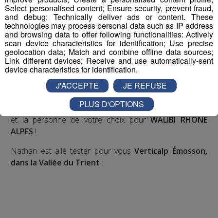
Select personalised content; Ensure security, prevent fraud,
Nous vous poserons une question, a vous de faire le
and debug; Technically deliver ads or content. These
technologies may process personal data such as IP address
bon choix entre les 3 réponses pour repartir avec vos
and browsing data to offer following functionalities: Actively
entrées pour un maximum d'activités dans la région !
scan device characteristics for identification; Use precise
geolocation data; Match and combine offline data sources;
Link different devices; Receive and use automatically-sent
Inscription par téléphone toute la journée pour
device characteristics for identification.
participer aux 2 tirages au sort par jour à 8h45 et 17h45.
Appelez le standard au 04 50 58 24 09
J'ACCEPTE
JE REFUSE
PLUS D'OPTIONS
Pour cette semaine on vous offre vos entrées pour vous
et la personne de votre choix pour
WALIBI RHONE
ALPES
!
Nathan est allé tester pour vous
Verticalp Émosson,
dans la Vallée du Trient
: