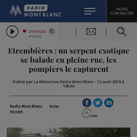
HOROSCOPE
CITIZEN MACHINERY
NOUS
CONTACTER
COMPAGNIE DU MONT-BLANC
LES CHRONIQUES DE L'EXPERT
GRAND MASSIF DOMAINES SKIABLES
LIVE RADIO
94.60
BORINI
Etrembières : un serpent exotique
BIGARD
se balade en pleine rue, les
pompiers le capturent
Publié par La Rédaction Radio Mont Blanc
-
12 août 2019 à
10h34
Radio Mont Blanc
Actus
Société