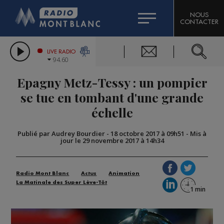
HOROSCOPE
CITIZEN MACHINERY
NOUS
CONTACTER
COMPAGNIE DU MONT-BLANC
LES CHRONIQUES DE L'EXPERT
GRAND MASSIF DOMAINES SKIABLES
LIVE RADIO
94.60
BORINI
Epagny Metz-Tessy : un pompier
BIGARD
se tue en tombant d'une grande
échelle
Publié par Audrey Bourdier
-
18 octobre 2017 à 09h51
-
Mis à
jour le 29 novembre 2017 à 14h34
Radio Mont Blanc
Actus
Animation
La Matinale des Super Lève-Tôt