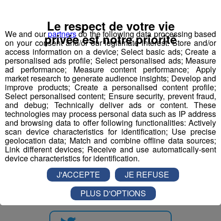
Professeur de physiques
Le respect de votre vie
Responsable accueil restauration H-F
We and our
partners
do the following data processing based
privée est notre priorité
on your consent and/or our legitimate interest: Store and/or
access information on a device; Select basic ads; Create a
Serveur - Serveuse de restaurant
personalised ads profile; Select personalised ads; Measure
ad performance; Measure content performance; Apply
market research to generate audience insights; Develop and
Serveur - serveuse
improve products; Create a personalised content profile;
Select personalised content; Ensure security, prevent fraud,
Technicien(ne) contrôle et qualité
and debug; Technically deliver ads or content. These
technologies may process personal data such as IP address
mécanique travail métaux
and browsing data to offer following functionalities: Actively
scan device characteristics for identification; Use precise
geolocation data; Match and combine offline data sources;
Link different devices; Receive and use automatically-sent
device characteristics for identification.
J'ACCEPTE
JE REFUSE
Partager sur Facebook
PLUS D'OPTIONS