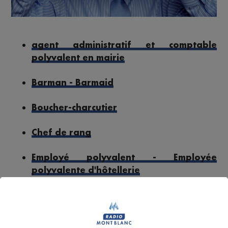
agent administratif et comptable
polyvalent en mairie
Barman - Barmaid
Boucher-charcutier
Chef de rang
Employé polyvalent - Employée
polyvalente d'hôtellerie
Maître-nageur sauveteur - Maître
nageuse sauveteuse