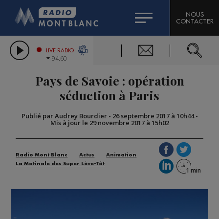
HOROSCOPE
CITIZEN MACHINERY
NOUS
CONTACTER
COMPAGNIE DU MONT-BLANC
LES CHRONIQUES DE L'EXPERT
GRAND MASSIF DOMAINES SKIABLES
LIVE RADIO
94.60
BORINI
Pays de Savoie : opération
BIGARD
séduction à Paris
Publié par Audrey Bourdier
-
26 septembre 2017 à 10h44
-
Mis à jour le 29 novembre 2017 à 15h02
Radio Mont Blanc
Actus
Animation
La Matinale des Super Lève-Tôt