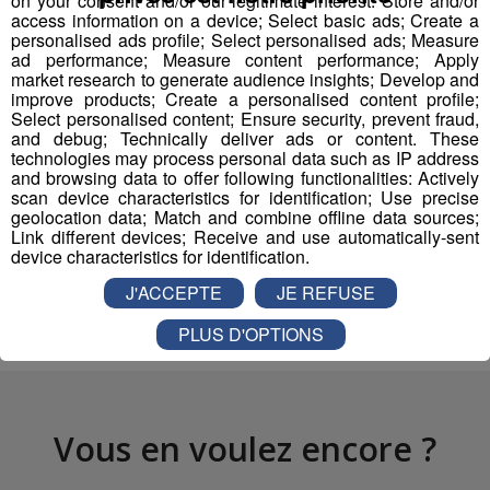
on your consent and/or our legitimate interest: Store and/or
mp3
access information on a device; Select basic ads; Create a
D'autres sites comme
recevront
le lac d'Annecy
personalised ads profile; Select personalised ads; Measure
une aide promotionnelle pour leur
permettre
de
ad performance; Measure content performance; Apply
market research to generate audience insights; Develop and
renforcer leurs actions de communication
vis à vis
improve products; Create a personalised content profile;
du grand public.
Select personalised content; Ensure security, prevent fraud,
and debug; Technically deliver ads or content. These
technologies may process personal data such as IP address
and browsing data to offer following functionalities: Actively
scan device characteristics for identification; Use precise
Partager sur Facebook
geolocation data; Match and combine offline data sources;
Link different devices; Receive and use automatically-sent
device characteristics for identification.
J'ACCEPTE
JE REFUSE
Partager sur Twitter
PLUS D'OPTIONS
Vous en voulez encore ?