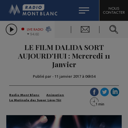
HOROSCOPE
CITIZEN MACHINERY
NOUS
CONTACTER
COMPAGNIE DU MONT-BLANC
LES CHRONIQUES DE L'EXPERT
GRAND MASSIF DOMAINES SKIABLES
LIVE RADIO
94.60
BORINI
LE FILM DALIDA SORT
BIGARD
AUJOURD’HUI : Mercredi 11
Janvier
Publié par
-
11 janvier 2017 à 06h54
Radio Mont Blanc
Animation
La Matinale des Super Lève-Tôt