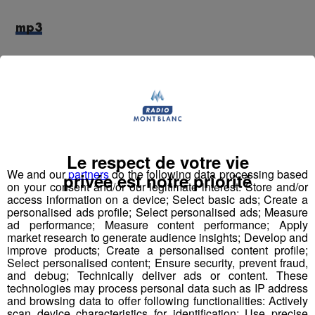
mp3
Concert vendredi 13 janvier 2017 Salle Léon Curral à
Sallanches.
Le respect de votre vie
We and our
partners
do the following data processing based
privée est notre priorité
on your consent and/or our legitimate interest: Store and/or
access information on a device; Select basic ads; Create a
Partager sur Facebook
personalised ads profile; Select personalised ads; Measure
ad performance; Measure content performance; Apply
market research to generate audience insights; Develop and
improve products; Create a personalised content profile;
Select personalised content; Ensure security, prevent fraud,
and debug; Technically deliver ads or content. These
Partager sur Twitter
technologies may process personal data such as IP address
and browsing data to offer following functionalities: Actively
scan device characteristics for identification; Use precise