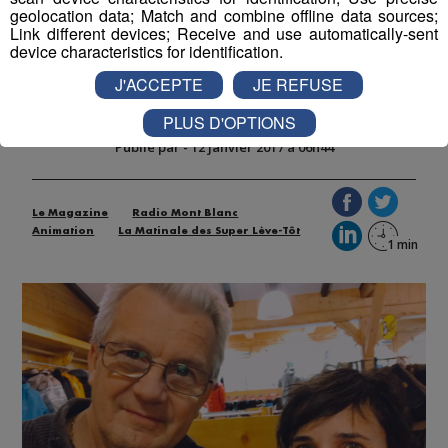
geolocation data; Match and combine offline data sources;
Link different devices; Receive and use automatically-sent
INITIATION AU CURLING AUX
device characteristics for identification.
CONTAMINES MONTJOIE AVEC
J'ACCEPTE
JE REFUSE
LES CHAMPIONS DE FRANCE !
PLUS D'OPTIONS
Publié par
-
12 janvier 2017 à 06h44
Le Magazine
Radio Mont Blanc
Animation
La Matinale des Super Lève-Tôt