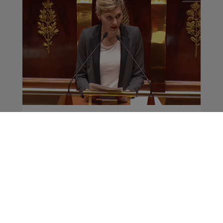
Haute-Savoie : la
députée Virginie Duby-
Muller interpelle le
gouvernement sur la
baisse des APL
Actus
La Matinale des Super Lève-Tôt