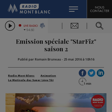
HOROSCOPE
CITIZEN MACHINERY
NOUS
CONTACTER
COMPAGNIE DU MONT-BLANC
LES CHRONIQUES DE L'EXPERT
GRAND MASSIF DOMAINES SKIABLES
LIVE RADIO
94.60
BORINI
Emission spéciale "StarFiz"
BIGARD
saison 2
Publié par Romain Bruneau
-
25 mai 2016 à 10h16
Radio Mont Blanc
Animation
La Matinale des Super Lève-Tôt