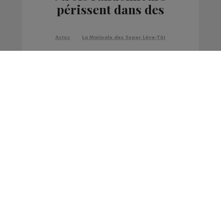
périssent dans des
avalanches
Actus
La Matinale des Super Lève-Tôt
Interview de Flavia