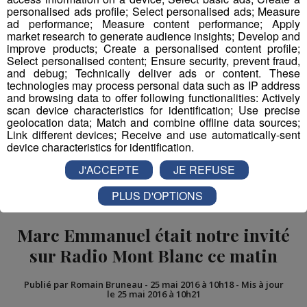
personalised ads profile; Select personalised ads; Measure
ad performance; Measure content performance; Apply
market research to generate audience insights; Develop and
improve products; Create a personalised content profile;
Select personalised content; Ensure security, prevent fraud,
and debug; Technically deliver ads or content. These
technologies may process personal data such as IP address
and browsing data to offer following functionalities: Actively
Partager sur Facebook
scan device characteristics for identification; Use precise
geolocation data; Match and combine offline data sources;
Link different devices; Receive and use automatically-sent
device characteristics for identification.
Partager sur Twitter
J'ACCEPTE
JE REFUSE
PLUS D'OPTIONS
Marc Emmanuel était notre invité
sur Radio Mont Blanc ce matin
Publié par Romain Bruneau
-
25 mai 2016 à 10h18
-
Mis à jour
le 25 mai 2016 à 10h21