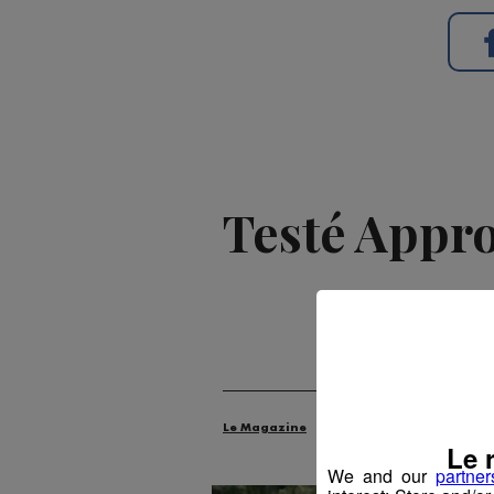
Testé Approu
Publié par 
Le Magazine
Radio Mont Blanc
An
Le 
We and our
partner