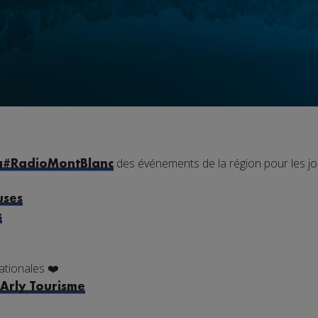
des événements de la région pour les jo
a
#RadioMontBlanc
uses
s
ationales
❤️
 Arly Tourisme