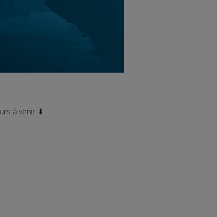
urs à venir
⬇