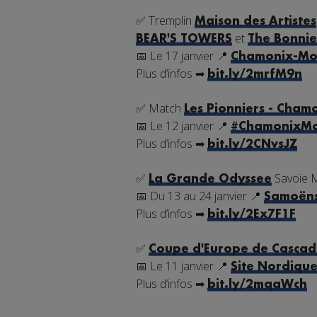
✅
Tremplin
Maison des Artistes
et
BEAR'S TOWERS
The Bonnie
📅
Le 17 janvier
📍
Chamonix-Mo
Plus d’infos
➡
bit.ly/2mrfM9n
✅
Match
Les Pionniers - Chamo
📅
Le 12 janvier
📍
#ChamonixMo
Plus d’infos
➡
bit.ly/2CNvsJZ
✅
Savoie 
La Grande Odyssee
📅
Du 13 au 24 janvier
📍
Samoën
Plus d’infos
➡
bit.ly/2Ex7F1F
✅
Coupe d'Europe de Cascad
📅
Le 11 janvier
📍
Site Nordiqu
Plus d’infos
➡
bit.ly/2mqaWch