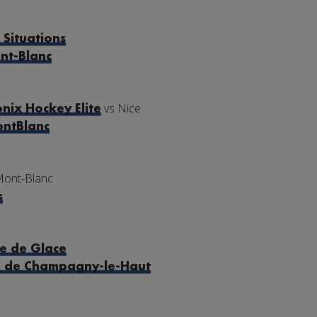
 Situations
nt-Blanc
vs Nice
nix Hockey Elite
ntBlanc
Mont-Blanc
s
e de Glace
e de Champagny-le-Haut