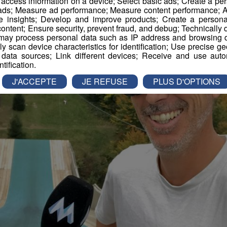
r access information on a device; Select basic ads; Create a per
 ads; Measure ad performance; Measure content performance; A
e insights; Develop and improve products; Create a personali
ontent; Ensure security, prevent fraud, and debug; Technically d
ay process personal data such as IP address and browsing da
vely scan device characteristics for identification; Use precise g
 data sources; Link different devices; Receive and use autom
ntification.
J'ACCEPTE
JE REFUSE
PLUS D'OPTIONS