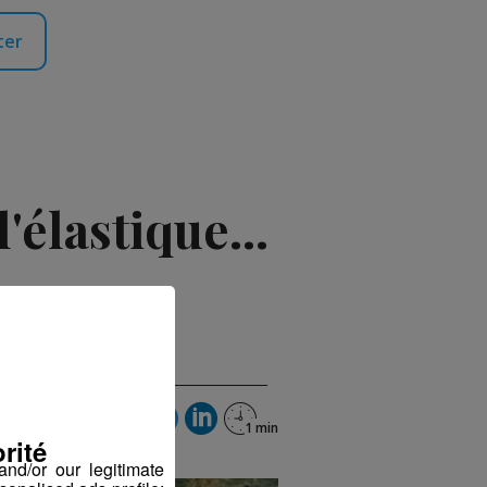
ter
'élastique...
2018 à 15h34
rité
nd/or our legitimate