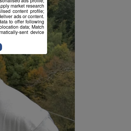
sonalised ads profile;
pply market research
sed content profile;
eliver ads or content.
ta to offer following
eolocation data; Match
atically-sent device