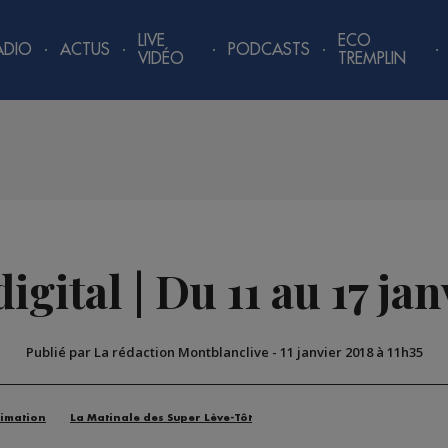
LIVE
ECO
ADIO
ACTUS
PODCASTS
VIDÉO
TREMPLIN
gital | Du 11 au 17 ja
Publié par La rédaction Montblanclive
-
11 janvier 2018 à 11h35
imation
La Matinale des Super Lève-Tôt