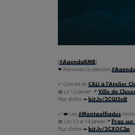
[
]
#AgendaRMB
❤
Retrouvez la sélection
#Agend
✅
Concert de
CALI à l'Atelier Cl
📅
Le 12 janvier
📍
Ville de Cluse
Plus d’infos
➡
bit.ly/2CQI5nR
✅
❤️
Les
intern
#Montgolfiades
📅
Les 13 et 14 janvier
📍
Praz sur
Plus d’infos
➡
bit.ly/2CXOC3p