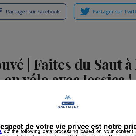
Partager sur Facebook
Partager sur Twit
vé | Faites du Saut à l
en vélo avec Jessica !
La rédaction Montblanclive
-
27 juin 2018 à 10h00
-
Mis à jour le 16 août 
imation
La Matinale des Super Lève-Tôt
Découverte
respect de votre vie privée est notre prio
s
do the following data processing based on your consent a