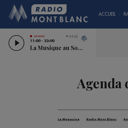
ACCUEIL
R
94.60
LIVE RADIO
11:00 - 22:00
La Musique au Sommet
Agenda di
Le Magazine
Radio Mont Blanc
An