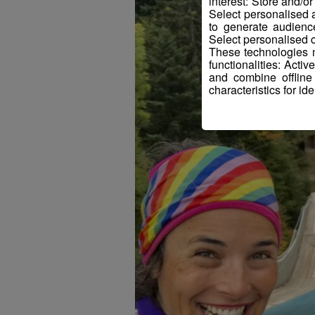
interest: Store and/o
Select personalised
to generate audienc
Select personalised c
These technologies m
functionalities: Acti
and combine offline
characteristics for ide