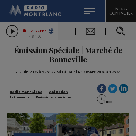
HOROSCOPE
CITIZEN MACHINERY
NOUS
CONTACTER
COMPAGNIE DU MONT-BLANC
LES CHRONIQUES DE L'EXPERT
GRAND MASSIF DOMAINES SKIABLES
LIVE RADIO
94.60
BORINI
Émission Spéciale | Marché de
BIGARD
Bonneville
-
6 juin 2025 à 12h13
-
Mis à jour le 12 mars 2026 à 13h24
Radio Mont Blanc
Animation
Événement
Émissions spéciales