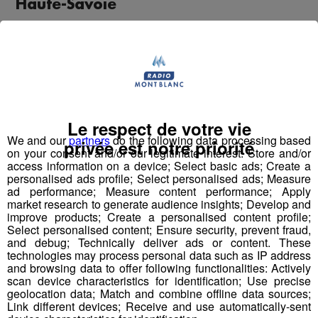
Haute-Savoie
Le respect de votre vie
We and our
partners
do the following data processing based
privée est notre priorité
on your consent and/or our legitimate interest: Store and/or
access information on a device; Select basic ads; Create a
personalised ads profile; Select personalised ads; Measure
ad performance; Measure content performance; Apply
market research to generate audience insights; Develop and
improve products; Create a personalised content profile;
Select personalised content; Ensure security, prevent fraud,
and debug; Technically deliver ads or content. These
technologies may process personal data such as IP address
and browsing data to offer following functionalities: Actively
scan device characteristics for identification; Use precise
geolocation data; Match and combine offline data sources;
Link different devices; Receive and use automatically-sent