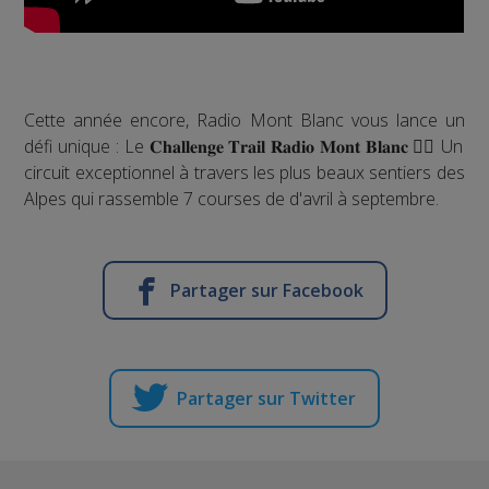
Cette année encore, Radio Mont Blanc vous lance un
défi unique : Le 𝐂𝐡𝐚𝐥𝐥𝐞𝐧𝐠𝐞 𝐓𝐫𝐚𝐢𝐥 𝐑𝐚𝐝𝐢𝐨 𝐌𝐨𝐧𝐭 𝐁𝐥𝐚𝐧𝐜 🏃‍♀️ Un
circuit exceptionnel à travers les plus beaux sentiers des
Alpes qui rassemble 7 courses de d'avril à septembre.
Partager sur Facebook
Partager sur Twitter