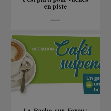
en piste
Société
La-Roche-sur-Foron :