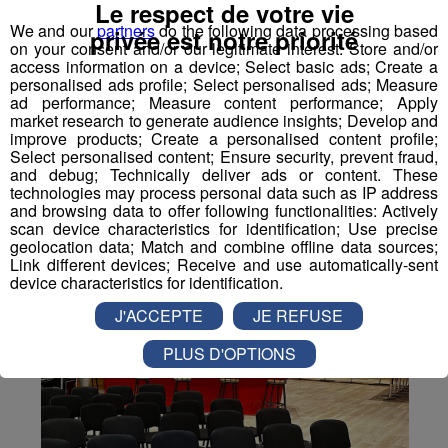
Le respect de votre vie
Partager sur Twitter
We and our
partners
do the following data processing based
privée est notre priorité
on your consent and/or our legitimate interest: Store and/or
access information on a device; Select basic ads; Create a
personalised ads profile; Select personalised ads; Measure
ad performance; Measure content performance; Apply
market research to generate audience insights; Develop and
improve products; Create a personalised content profile;
Select personalised content; Ensure security, prevent fraud,
and debug; Technically deliver ads or content. These
technologies may process personal data such as IP address
and browsing data to offer following functionalities: Actively
scan device characteristics for identification; Use precise
geolocation data; Match and combine offline data sources;
Link different devices; Receive and use automatically-sent
device characteristics for identification.
J'ACCEPTE
JE REFUSE
PLUS D'OPTIONS