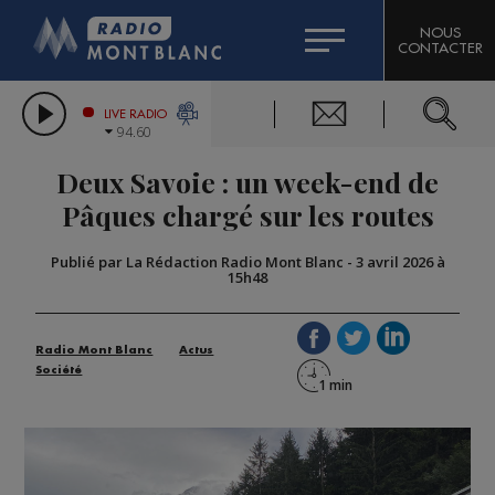
HOROSCOPE
CITIZEN MACHINERY
NOUS
CONTACTER
COMPAGNIE DU MONT-BLANC
LES CHRONIQUES DE L'EXPERT
GRAND MASSIF DOMAINES SKIABLES
LIVE RADIO
94.60
BORINI
Deux Savoie : un week-end de
BIGARD
Pâques chargé sur les routes
Publié par La Rédaction Radio Mont Blanc
-
3 avril 2026 à
15h48
Radio Mont Blanc
Actus
Société