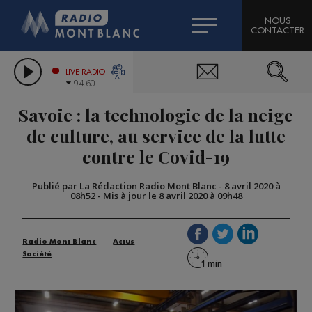
HOROSCOPE
CITIZEN MACHINERY
NOUS
CONTACTER
COMPAGNIE DU MONT-BLANC
LES CHRONIQUES DE L'EXPERT
GRAND MASSIF DOMAINES SKIABLES
LIVE RADIO
94.60
BORINI
Savoie : la technologie de la neige
BIGARD
de culture, au service de la lutte
contre le Covid-19
Publié par La Rédaction Radio Mont Blanc
-
8 avril 2020 à
08h52
-
Mis à jour le 8 avril 2020 à 09h48
Radio Mont Blanc
Actus
Société