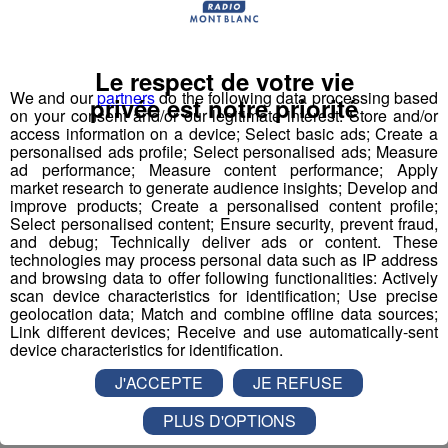
bon choix entre les 3 réponses pour repartir avec vos
entrées pour un maximum d'activités dans la région !
Le respect de votre vie
Inscription par téléphone toute la journée pour
We and our
partners
do the following data processing based
privée est notre priorité
on your consent and/or our legitimate interest: Store and/or
participer aux 2 tirages au sort par jour à 8h45 et 17h45.
access information on a device; Select basic ads; Create a
Appelez le standard au 04 50 58 24 09
personalised ads profile; Select personalised ads; Measure
ad performance; Measure content performance; Apply
market research to generate audience insights; Develop and
Pour cette semaine on vous offre vos entrées pour vous
improve products; Create a personalised content profile;
et la personne de votre choix pour
WALIBI RHONE
Select personalised content; Ensure security, prevent fraud,
ALPES
!
and debug; Technically deliver ads or content. These
technologies may process personal data such as IP address
and browsing data to offer following functionalities: Actively
Nathan est allé tester pour vous
Verticalp Émosson,
scan device characteristics for identification; Use precise
dans la Vallée du Trient
:
geolocation data; Match and combine offline data sources;
Link different devices; Receive and use automatically-sent
device characteristics for identification.
J'ACCEPTE
JE REFUSE
PLUS D'OPTIONS