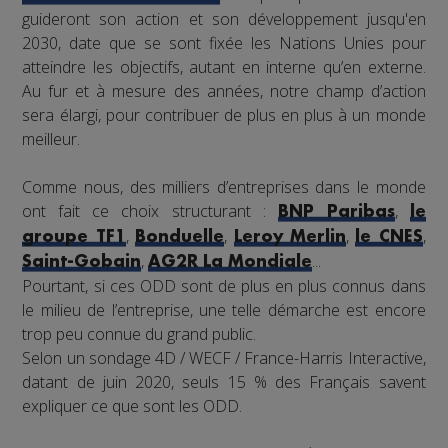
guideront son action et son développement jusqu'en
2030, date que se sont fixée les Nations Unies pour
atteindre les objectifs, autant en interne qu’en externe.
Au fur et à mesure des années, notre champ d’action
sera élargi, pour contribuer de plus en plus à un monde
meilleur.
Comme nous, des milliers d’entreprises dans le monde
ont fait ce choix structurant :
,
BNP Paribas
le
,
,
,
,
groupe TF1
Bonduelle
Leroy Merlin
le CNES
,
...
Saint-Gobain
AG2R La Mondiale
Pourtant, si ces ODD sont de plus en plus connus dans
le milieu de l’entreprise, une telle démarche est encore
trop peu connue du grand public.
Selon un sondage 4D / WECF / France-Harris Interactive,
datant de juin 2020, seuls 15 % des Français savent
expliquer ce que sont les ODD.