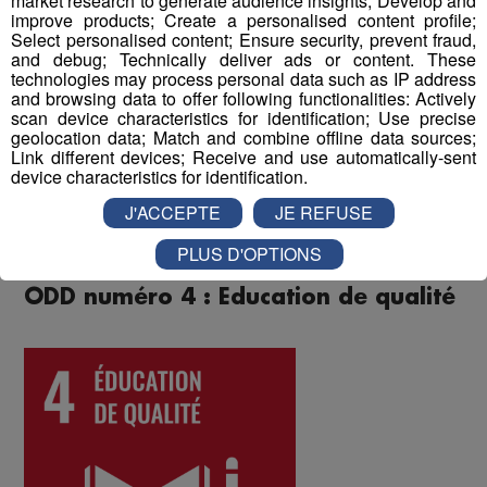
market research to generate audience insights; Develop and
cohésion d'équipe et renforcent les liens entre
improve products; Create a personalised content profile;
collègues.
Select personalised content; Ensure security, prevent fraud,
and debug; Technically deliver ads or content. These
technologies may process personal data such as IP address
Enfin, un questionnaire bien-être envoyé chaque année
and browsing data to offer following functionalities: Actively
à tous les collaborateurs permet d'identifier les
scan device characteristics for identification; Use precise
difficultés qui pourraient être rencontrées par les
geolocation data; Match and combine offline data sources;
Link different devices; Receive and use automatically-sent
différents salariés, et d'y remédier. Au mois de juin 2022,
device characteristics for identification.
les collaborateurs ont donné une note globale de 8 sur
10 à la qualité de vie au travail au sein du Groupe Mont
J'ACCEPTE
JE REFUSE
Blanc Médias.
PLUS D'OPTIONS
ODD numéro 4 : Education de qualité