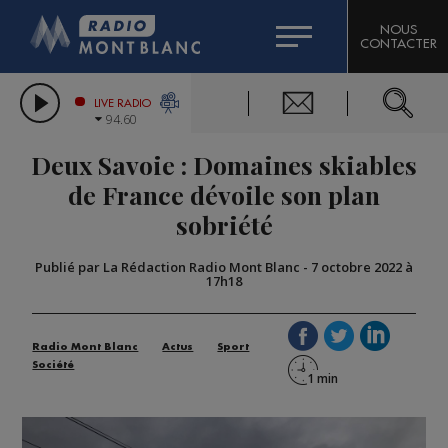
HOROSCOPE
CITIZEN MACHINERY
NOUS
CONTACTER
COMPAGNIE DU MONT-BLANC
LES CHRONIQUES DE L'EXPERT
GRAND MASSIF DOMAINES SKIABLES
LIVE RADIO
94.60
BORINI
Deux Savoie : Domaines skiables
BIGARD
de France dévoile son plan
sobriété
Publié par La Rédaction Radio Mont Blanc
-
7 octobre 2022 à
17h18
Radio Mont Blanc
Actus
Sport
Société