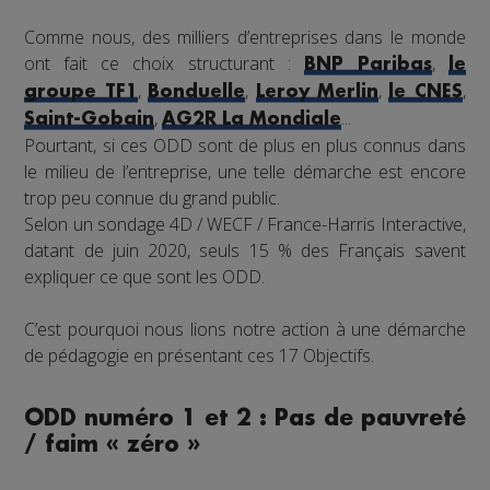
Comme nous, des milliers d’entreprises dans le monde
ont fait ce choix structurant :
,
BNP Paribas
le
,
,
,
,
groupe TF1
Bonduelle
Leroy Merlin
le CNES
,
...
Saint-Gobain
AG2R La Mondiale
Pourtant, si ces ODD sont de plus en plus connus dans
le milieu de l’entreprise, une telle démarche est encore
trop peu connue du grand public.
Selon un sondage 4D / WECF / France-Harris Interactive,
datant de juin 2020, seuls 15 % des Français savent
expliquer ce que sont les ODD.
C’est pourquoi nous lions notre action à une démarche
de pédagogie en présentant ces 17 Objectifs.
ODD numéro 1 et 2 : Pas de pauvreté
/ faim « zéro »