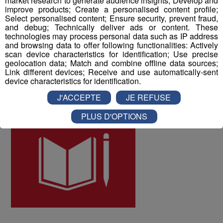
market research to generate audience insights; Develop and
les collaborateurs ont donné une note globale de 8 sur
improve products; Create a personalised content profile;
Select personalised content; Ensure security, prevent fraud,
10 à la qualité de vie au travail au sein du Groupe Mont
and debug; Technically deliver ads or content. These
Blanc Médias.
technologies may process personal data such as IP address
and browsing data to offer following functionalities: Actively
scan device characteristics for identification; Use precise
ODD numéro 4 : Education de qualité
geolocation data; Match and combine offline data sources;
Link different devices; Receive and use automatically-sent
device characteristics for identification.
J'ACCEPTE
JE REFUSE
PLUS D'OPTIONS