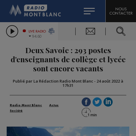
HOROSCOPE
CITIZEN MACHINERY
NOUS
CONTACTER
COMPAGNIE DU MONT-BLANC
LES CHRONIQUES DE L'EXPERT
GRAND MASSIF DOMAINES SKIABLES
LIVE RADIO
94.60
BORINI
Deux Savoie : 293 postes
BIGARD
d'enseignants de collège et lycée
sont encore vacants
Publié par La Rédaction Radio Mont Blanc
-
24 août 2022 à
17h31
Radio Mont Blanc
Actus
Société