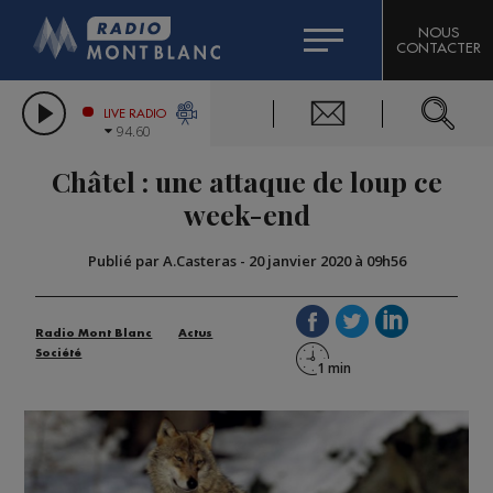
HOROSCOPE
CITIZEN MACHINERY
NOUS
CONTACTER
COMPAGNIE DU MONT-BLANC
LES CHRONIQUES DE L'EXPERT
GRAND MASSIF DOMAINES SKIABLES
LIVE RADIO
94.60
BORINI
Châtel : une attaque de loup ce
BIGARD
week-end
Publié par A.Casteras
-
20 janvier 2020 à 09h56
Radio Mont Blanc
Actus
Société