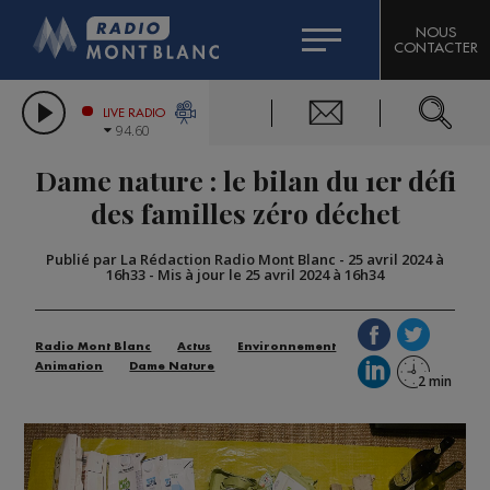
HOROSCOPE
CITIZEN MACHINERY
NOUS
CONTACTER
COMPAGNIE DU MONT-BLANC
LES CHRONIQUES DE L'EXPERT
GRAND MASSIF DOMAINES SKIABLES
LIVE RADIO
94.60
BORINI
Dame nature : le bilan du 1er défi
BIGARD
des familles zéro déchet
Publié par La Rédaction Radio Mont Blanc
-
25 avril 2024 à
16h33
-
Mis à jour le 25 avril 2024 à 16h34
Radio Mont Blanc
Actus
Environnement
Animation
Dame Nature