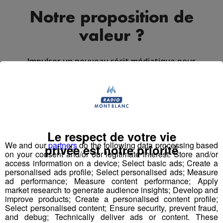
Notre proposition de
valeur ?
Impulser un nouveau récit médiatique pour
réconcilier les jeunes et l’industrie
Pour la 1ère fois dans l’histoire de l’industrie et des
médias français, nous proposons de porter, créer,
produire, diffuser un programme audiovisuel « mass
Le respect de votre vie
We and our
partners
do the following data processing based
média » à l’échelle régionale.
privée est notre priorité
on your consent and/or our legitimate interest: Store and/or
access information on a device; Select basic ads; Create a
personalised ads profile; Select personalised ads; Measure
Top Fab, le 1er programme
ad performance; Measure content performance; Apply
audiovisuel inspirant qui raconte
market research to generate audience insights; Develop and
improve products; Create a personalised content profile;
la fierté industrielle par la jeune
Select personalised content; Ensure security, prevent fraud,
génération
and debug; Technically deliver ads or content. These