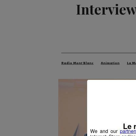
Interview
Radio Mont Blanc
Animation
La M
Le 
We and our
partner