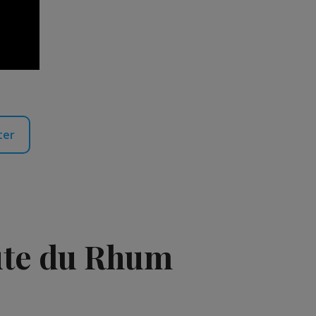
ter
oute du Rhum