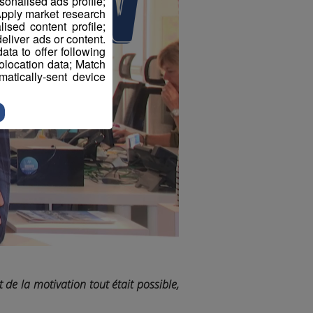
sonalised ads profile;
pply market research
sed content profile;
eliver ads or content.
ta to offer following
eolocation data; Match
atically-sent device
 de la motivation tout était possible,