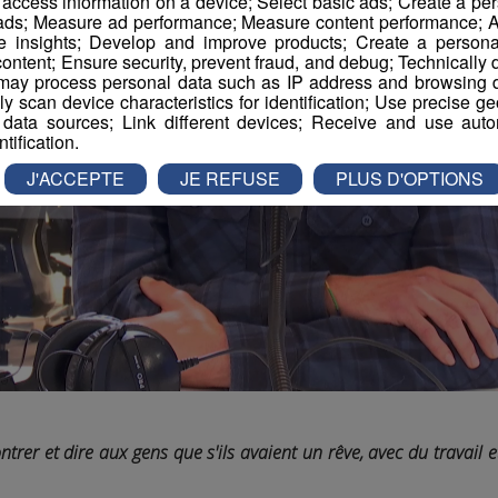
r access information on a device; Select basic ads; Create a per
 ads; Measure ad performance; Measure content performance; A
e insights; Develop and improve products; Create a personali
ontent; Ensure security, prevent fraud, and debug; Technically d
ay process personal data such as IP address and browsing da
vely scan device characteristics for identification; Use precise g
 data sources; Link different devices; Receive and use autom
ntification.
J'ACCEPTE
JE REFUSE
PLUS D'OPTIONS
trer et dire aux gens que s'ils avaient un rêve, avec du travail et