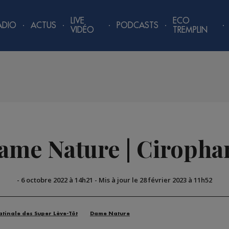
LIVE
ECO
ADIO
ACTUS
PODCASTS
VIDÉO
TREMPLIN
ame Nature | Ciropha
-
6 octobre 2022 à 14h21
-
Mis à jour le 28 février 2023 à 11h52
atinale des Super Lève-Tôt
Dame Nature