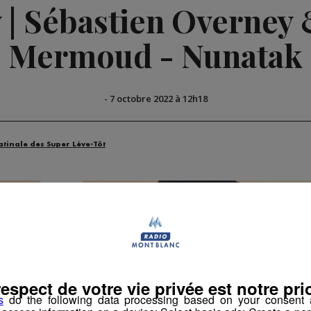
 | Sébastien Overney
Mermoud - Nunatak
-
7 octobre 2022 à 12h18
atinale des Super Lève-Tôt
respect de votre vie privée est notre prio
s
do the following data processing based on your consent a