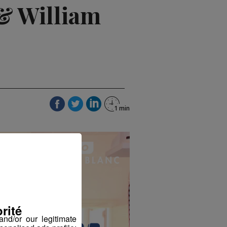
 & William
rité
nd/or our legitimate