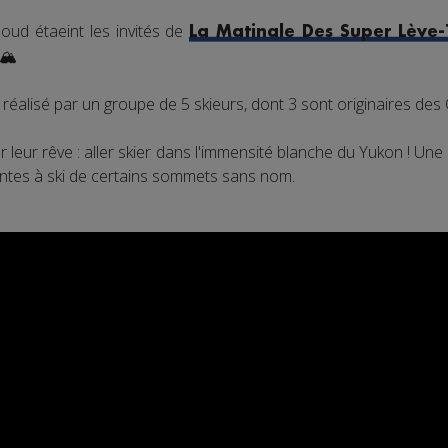
oud étaeint les invités de
La Matinale Des Super Lève-
🏔️
t réalisé par un groupe de 5 skieurs, dont 3 sont originaires de
er leur rêve : aller skier dans l'immensité blanche du Yukon ! U
centes à ski de certains sommets sans nom.