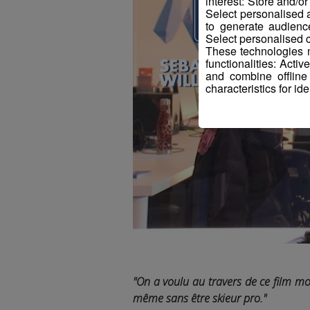
interest: Store and/o
Select personalised
to generate audienc
Select personalised c
These technologies m
functionalities: Acti
and combine offline
characteristics for ide
"On a voulu au travers de ce film mon
même sans être skieur pro."