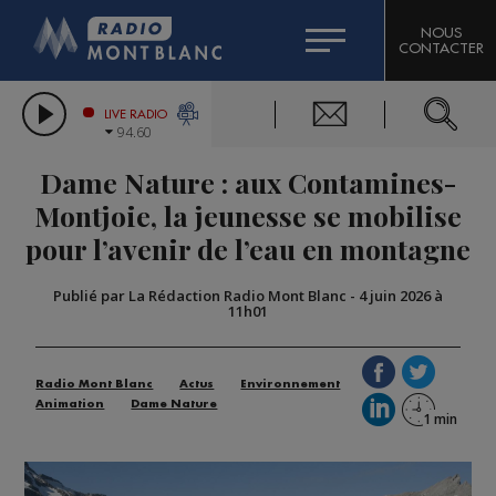
HOROSCOPE
CITIZEN MACHINERY
NOUS
CONTACTER
COMPAGNIE DU MONT-BLANC
LES CHRONIQUES DE L'EXPERT
GRAND MASSIF DOMAINES SKIABLES
LIVE RADIO
94.60
BORINI
Dame Nature : aux Contamines-
BIGARD
Montjoie, la jeunesse se mobilise
pour l’avenir de l’eau en montagne
Publié par La Rédaction Radio Mont Blanc
-
4 juin 2026 à
11h01
Radio Mont Blanc
Actus
Environnement
Animation
Dame Nature