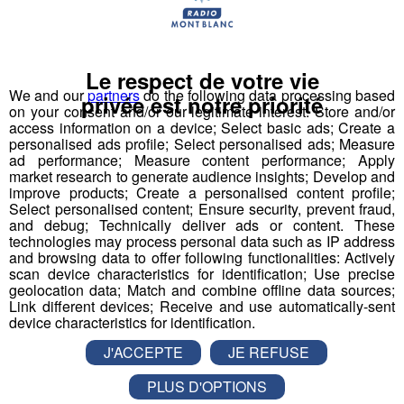
Le respect de votre vie
We and our
partners
do the following data processing based
privée est notre priorité
on your consent and/or our legitimate interest: Store and/or
access information on a device; Select basic ads; Create a
personalised ads profile; Select personalised ads; Measure
ad performance; Measure content performance; Apply
market research to generate audience insights; Develop and
improve products; Create a personalised content profile;
Select personalised content; Ensure security, prevent fraud,
and debug; Technically deliver ads or content. These
technologies may process personal data such as IP address
and browsing data to offer following functionalities: Actively
scan device characteristics for identification; Use precise
geolocation data; Match and combine offline data sources;
Link different devices; Receive and use automatically-sent
device characteristics for identification.
J'ACCEPTE
JE REFUSE
PLUS D'OPTIONS