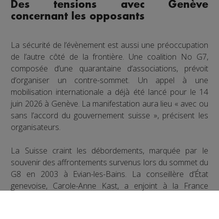
Des tensions avec Genève
concernant les opposants
La sécurité de l’évènement est aussi une préoccupation
de l’autre côté de la frontière. Une coalition No G7,
composée d’une quarantaine d’associations, prévoit
d’organiser un contre-sommet. Un appel à une
mobilisation internationale a déjà été lancé pour le 14
juin 2026 à Genève. La manifestation aura lieu « avec ou
sans l’accord du gouvernement suisse », précisent les
organisateurs.
La Suisse craint les débordements, marquée par le
souvenir des affrontements survenus lors du sommet du
G8 en 2003 à Evian-les-Bains. La conseillère d’État
genevoise, Carole-Anne Kast, a enjoint à la France
d’accueillir les opposants de son côté de la frontière.
Mais selon la Préfète de la Haute-Savoie, aucune