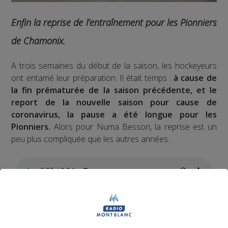
Enfin la reprise de l’entraînement pour les Pionniers
de Chamonix.
A trois semaines du début de la saison, les hockeyeurs
ont entamé leur préparation. Il était temps :
à cause de
la fin prématurée de la saison précédente, et le
report de la nouvelle saison pour cause de
coronavirus, la pause a été longue pour les
Pionniers.
Alors pour Numa Besson, la reprise est un
peu plus compliquée que les autres années.
Les Pionniers tenteront de faire au moins aussi bien que
l’année dernière, où
ils étaient allés jusqu’aux play-