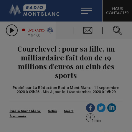
HOROSCOPE
CITIZEN MACHINERY
NOUS
CONTACTER
COMPAGNIE DU MONT-BLANC
LES CHRONIQUES DE L'EXPERT
GRAND MASSIF DOMAINES SKIABLES
LIVE RADIO
94.60
BORINI
Courchevel : pour sa fille, un
BIGARD
milliardaire fait don de 19
millions d'euros au club des
sports
Publié par La Rédaction Radio Mont Blanc
-
11 septembre
2020 à 09h35
-
Mis à jour le 14 septembre 2020 à 16h29
Radio Mont Blanc
Actus
Sport
Économie