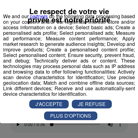
offs.
Numa Besson a un bon feeling pour cette saison.
Le respect de votre vie
We and our
partners
do the following data processing based
privée est notre priorité
on your consent and/or our legitimate interest: Store and/or
access information on a device; Select basic ads; Create a
personalised ads profile; Select personalised ads; Measure
ad performance; Measure content performance; Apply
market research to generate audience insights; Develop and
improve products; Create a personalised content profile;
Premier test pour cette équipe 2020-2021, demain soir.
Select personalised content; Ensure security, prevent fraud,
and debug; Technically deliver ads or content. These
Les Pionniers recevront Grenoble pour un match
technologies may process personal data such as IP address
préparatoire.
Coup d’envoi à 20 heures, à la patinoire
and browsing data to offer following functionalities: Actively
Richard Bozon.
scan device characteristics for identification; Use precise
geolocation data; Match and combine offline data sources;
Link different devices; Receive and use automatically-sent
Bon feeling aussi du côté du
gardien de buts Richard
device characteristics for identification.
Sabol, qui a souvent sauvé la mise de ses
J'ACCEPTE
JE REFUSE
coéquipiers.
Lui aussi avait hâte de reprendre.
PLUS D'OPTIONS